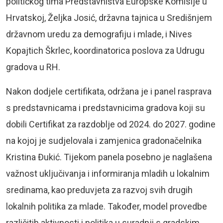
političkog tima Predstavništva Europske Komisije u
Hrvatskoj, Željka Josić, državna tajnica u Središnjem
državnom uredu za demografiju i mlade, i Nives
Kopajtich Škrlec, koordinatorica poslova za Udrugu
gradova u RH.
Nakon dodjele certifikata, održana je i panel rasprava
s predstavnicama i predstavnicima gradova koji su
dobili Certifikat za razdoblje od 2024. do 2027. godine
na kojoj je sudjelovala i zamjenica gradonačelnika
Kristina Đukić. Tijekom panela posebno je naglašena
važnost uključivanja i informiranja mladih u lokalnim
sredinama, kao preduvjeta za razvoj svih drugih
lokalnih politika za mlade. Također, model provedbe
različitih aktivnosti i politika u suradnji s gradskim