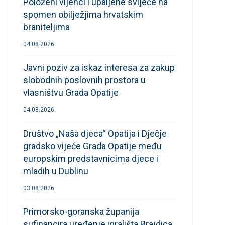
Položeni vijenci i upaljene svijeće na
spomen obilježjima hrvatskim
braniteljima
04.08.2026.
Javni poziv za iskaz interesa za zakup
slobodnih poslovnih prostora u
vlasništvu Grada Opatije
04.08.2026.
Društvo „Naša djeca“ Opatija i Dječje
gradsko vijeće Grada Opatije među
europskim predstavnicima djece i
mladih u Dublinu
03.08.2026.
Primorsko-goranska županija
sufinancira uređenje igrališta Brajdica