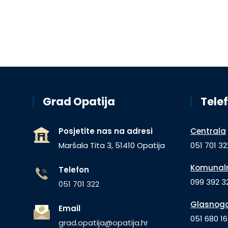
Grad Opatija
Telef
Posjetite nas na adresi
Centrala
Maršala Tita 3, 51410 Opatija
051 701 32
Komunaln
Telefon
099 392 32
051 701 322
Glasnogo
Email
051 680 1
grad.opatija@opatija.hr