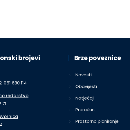
onski brojevi
Brze poveznice
Novosti
2, 051 680 114
Obavijesti
o redarstvo
Natječaji
 71
Proračun
vornica
Prostorno planiranje
64