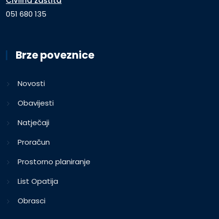
Civilna zaštita
051 680 135
Brze poveznice
Novosti
Obavijesti
Natječaji
Proračun
Prostorno planiranje
List Opatija
Obrasci