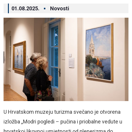
01.08.2025.
Novosti
U Hrvatskom muzeju turizma svečano je otvorena
izložba „Modri pogledi – pučina i priobalne vedute u
hrvatskoj likovnoj umjetnosti od plenerizma do