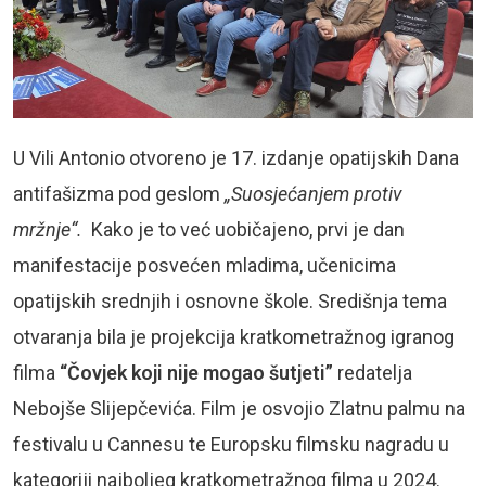
U Vili Antonio otvoreno je 17. izdanje opatijskih Dana
antifašizma pod geslom
„Suosjećanjem protiv
mržnje“
.
Kako je to već uobičajeno, prvi je dan
manifestacije posvećen mladima, učenicima
opatijskih srednjih i osnovne škole. Središnja tema
otvaranja bila je projekcija kratkometražnog igranog
filma
“
Čovjek koji nije mogao šutjeti”
redatelja
Nebojše Slijepčevića. Film je osvojio Zlatnu palmu na
festivalu u Cannesu te Europsku filmsku nagradu u
kategoriji najboljeg kratkometražnog filma u 2024.