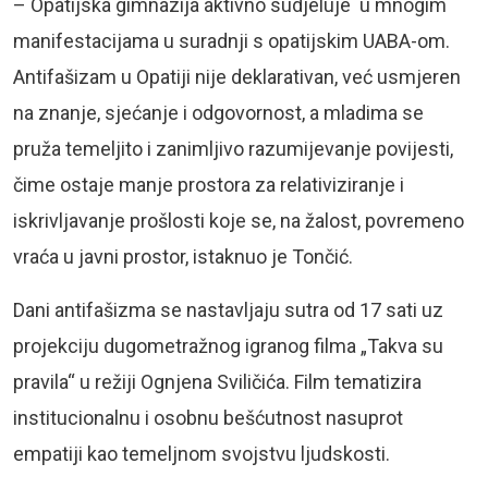
– Opatijska gimnazija aktivno sudjeluje u mnogim
manifestacijama u suradnji s opatijskim UABA-om.
Antifašizam u Opatiji nije deklarativan, već usmjeren
na znanje, sjećanje i odgovornost, a mladima se
pruža temeljito i zanimljivo razumijevanje povijesti,
čime ostaje manje prostora za relativiziranje i
iskrivljavanje prošlosti koje se, na žalost, povremeno
vraća u javni prostor, istaknuo je Tončić.
Dani antifašizma se nastavljaju sutra od 17 sati uz
projekciju dugometražnog igranog filma „Takva su
pravila“ u režiji Ognjena Sviličića. Film tematizira
institucionalnu i osobnu bešćutnost nasuprot
empatiji kao temeljnom svojstvu ljudskosti.