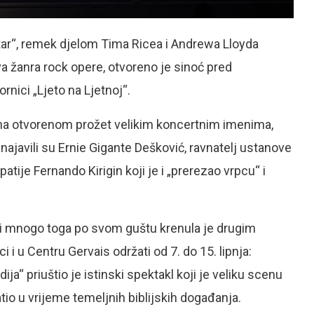
r“, remek djelom Tima Ricea i Andrewa Lloyda
a žanra rock opere, otvoreno je sinoć pred
rnici „Ljeto na Ljetnoj“.
 na otvorenom prožet velikim koncertnim imenima,
najavili su Ernie Gigante Dešković, ravnatelj ustanove
atije Fernando Kirigin koji je i „prerezao vrpcu“ i
i mnogo toga po svom guštu krenula je drugim
 i u Centru Gervais održati od 7. do 15. lipnja:
“ priuštio je istinski spektakl koji je veliku scenu
io u vrijeme temeljnih biblijskih događanja.