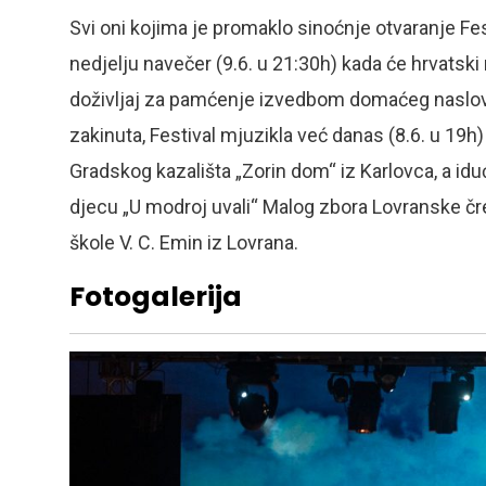
Svi oni kojima je promaklo sinoćnje otvaranje Fe
nedjelju navečer (9.6. u 21:30h) kada će hrvatski 
doživljaj za pamćenje izvedbom domaćeg naslova „
zakinuta, Festival mjuzikla već danas (8.6. u 19h
Gradskog kazališta „Zorin dom“ iz Karlovca, a id
djecu „U modroj uvali“ Malog zbora Lovranske č
škole V. C. Emin iz Lovrana.
Fotogalerija