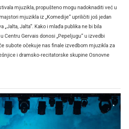
stivala mjuzikla, propušteno mogu nadoknaditi već u
majstori mjuzikla iz „Komedije“ upriličiti još jedan
Jalta, Jalta“. Kako i mlađa publika ne bi bila
) u Centru Gervais donosi „Pepeljugu“ u izvedbi
uće subote očekuje nas finale izvedbom mjuzikla za
rešnjice i dramsko-recitatorske skupine Osnovne