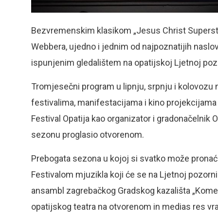
Bezvremenskim klasikom „Jesus Christ Supersta
Webbera, ujedno i jednim od najpoznatijih naslov
ispunjenim gledalištem na opatijskoj Ljetnoj pozo
Tromjesečni program u lipnju, srpnju i kolovozu
festivalima, manifestacijama i kino projekcijama 
Festival Opatija kao organizator i gradonačelnik Op
sezonu proglasio otvorenom.
Prebogata sezona u kojoj si svatko može pronać
Festivalom mjuzikla koji će se na Ljetnoj pozornici
ansambl zagrebačkog Gradskog kazališta „Komedija
opatijskog teatra na otvorenom in medias res vrat