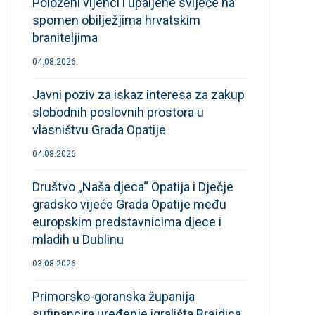
Položeni vijenci i upaljene svijeće na
spomen obilježjima hrvatskim
braniteljima
04.08.2026.
Javni poziv za iskaz interesa za zakup
slobodnih poslovnih prostora u
vlasništvu Grada Opatije
04.08.2026.
Društvo „Naša djeca“ Opatija i Dječje
gradsko vijeće Grada Opatije među
europskim predstavnicima djece i
mladih u Dublinu
03.08.2026.
Primorsko-goranska županija
sufinancira uređenje igrališta Brajdica