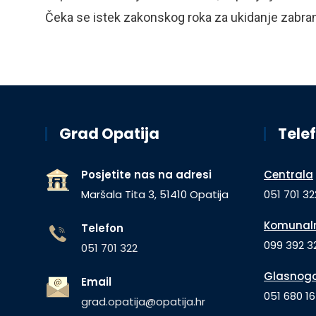
Čeka se istek zakonskog roka za ukidanje zabrane
Grad Opatija
Telef
Posjetite nas na adresi
Centrala
Maršala Tita 3, 51410 Opatija
051 701 32
Komunaln
Telefon
099 392 32
051 701 322
Glasnogo
Email
051 680 1
grad.opatija@opatija.hr