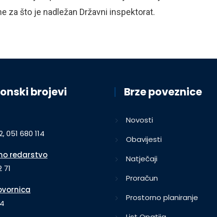
 za što je nadležan Državni inspektorat.
onski brojevi
Brze poveznice
Novosti
2, 051 680 114
Obavijesti
o redarstvo
Natječaji
 71
Proračun
vornica
Prostorno planiranje
64
List Opatija