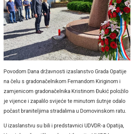
Povodom Dana državnosti izaslanstvo Grada Opatije
na čelu s gradonačelnikom Fernandom Kiriginom i
zamjenicom gradonačelnika Kristinom Đukić položilo
je vijence i zapalilo svijeće te minutom šutnje odalo
počast braniteljima stradalima u Domovinskom ratu.
U izaslanstvu su bili i predstavnici UDVDR-a Opatija,