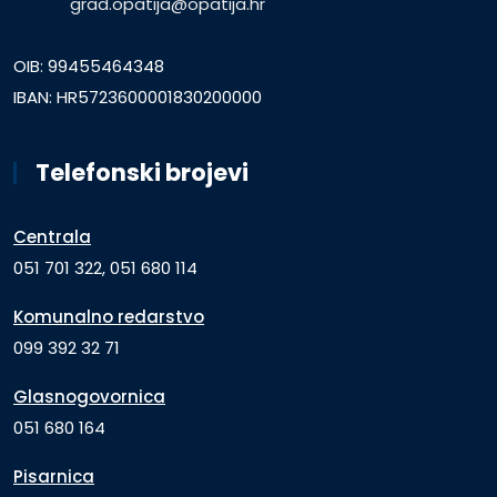
grad.opatija@opatija.hr
OIB: 99455464348
IBAN: HR5723600001830200000
Telefonski brojevi
Centrala
051 701 322, 051 680 114
Komunalno redarstvo
099 392 32 71
Glasnogovornica
051 680 164
Pisarnica