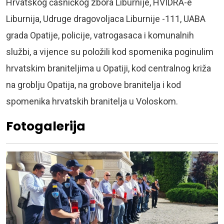
Hrvatskog časničkog zbora Liburnije, HVIDRA-e
Liburnija, Udruge dragovoljaca Liburnije -111, UABA
grada Opatije, policije, vatrogasaca i komunalnih
službi, a vijence su položili kod spomenika poginulim
hrvatskim braniteljima u Opatiji, kod centralnog križa
na groblju Opatija, na grobove branitelja i kod
spomenika hrvatskih branitelja u Voloskom.
Fotogalerija