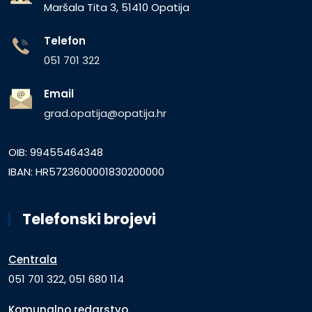
Maršala Tita 3, 51410 Opatija
Telefon
051 701 322
Email
grad.opatija@opatija.hr
OIB: 99455464348
IBAN: HR5723600001830200000
Telefonski brojevi
Centrala
051 701 322, 051 680 114
Komunalno redarstvo