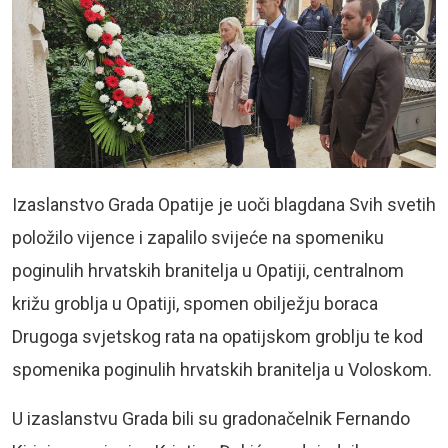
Izaslanstvo Grada Opatije je uoči blagdana Svih svetih
položilo vijence i zapalilo svijeće na spomeniku
poginulih hrvatskih branitelja u Opatiji, centralnom
križu groblja u Opatiji, spomen obilježju boraca
Drugoga svjetskog rata na opatijskom groblju te kod
spomenika poginulih hrvatskih branitelja u Voloskom.
U izaslanstvu Grada bili su gradonačelnik Fernando