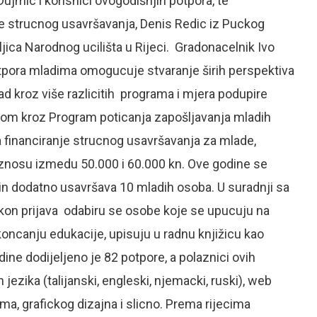
Dujmic i korisnici ovogodišnjih potpora, te
e strucnog usavršavanja, Denis Redic iz Puckog
ljica Narodnog ucilišta u Rijeci. Gradonacelnik Ivo
otpora mladima omogucuje stvaranje širih perspektiva
ad kroz više razlicitih programa i mjera podupire
dom kroz Program poticanja zapošljavanja mladih
a financiranje strucnog usavršavanja za mlade,
iznosu izmedu 50.000 i 60.000 kn. Ove godine se
 dodatno usavršava 10 mladih osoba. U suradnji sa
kon prijava odabiru se osobe koje se upucuju na
oncanju edukacije, upisuju u radnu knjižicu kao
e dodijeljeno je 82 potpore, a polaznici ovih
ezika (talijanski, engleski, njemacki, ruski), web
ma, grafickog dizajna i slicno. Prema rijecima