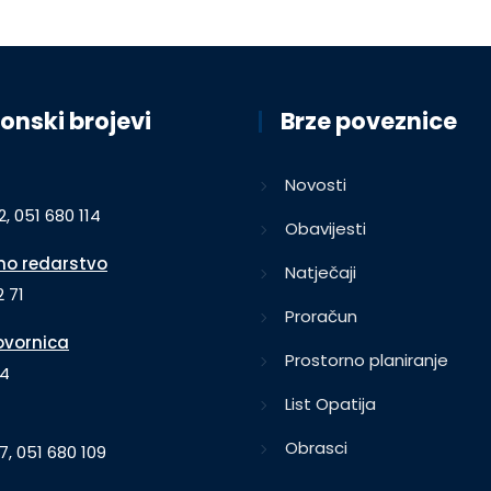
onski brojevi
Brze poveznice
Novosti
2, 051 680 114
Obavijesti
o redarstvo
Natječaji
 71
Proračun
vornica
Prostorno planiranje
64
List Opatija
Obrasci
7, 051 680 109