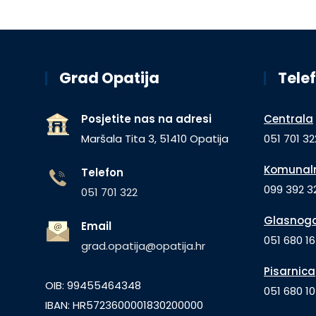
Grad Opatija
Telef
Posjetite nas na adresi
Centrala
Maršala Tita 3, 51410 Opatija
051 701 32
Komunaln
Telefon
099 392 32
051 701 322
Glasnogo
Email
051 680 1
grad.opatija@opatija.hr
Pisarnica
OIB: 99455464348
051 680 10
IBAN: HR5723600001830200000