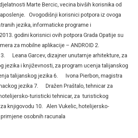
jelatnosti Marte Bercic, vecina bivših korisnika od
aposlenje. Ovogodišnji korisnici potpora iz ovoga
tranih jezika, informaticke programe i
2013. godini korisnici ovih potpora Grada Opatije su
gramera za mobilne aplikacije – ANDROID 2.
 3. Leana Garcev, dizajner unutarnje arhitekture, za
jezika i književnosti, za program ucenja talijanskog
enja talijanskog jezika 6. Ivona Pierbon, magistra
mackog jezika 7. Dražen Praštalo, tehnicar za
otelijersko-turisticki tehnicar, za turistickog
za knjigovodu 10. Alen Vukelic, hotelijersko-
ne primjene osobnih racunala