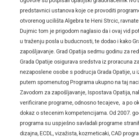
Ugovore su potpisali opatijski gradonacelnik Ivo 
predstavnici ustanova koje ce provoditi program
otvorenog ucilišta Algebra te Heni Strcic, ravnate
Dujmic tom je prigodom naglasio da i ovaj vid p
u traženju posla u buducnosti, te dodao i kako Gr
zapošljavanje. Grad Opatija sedmu godinu za re
Grada Opatije osigurava sredstva iz proracuna z
nezaposlene osobe s podrucja Grada Opatije, u 
putem spomenutog Programa ukupno na taj nacin
Zavodom za zapošljavanje, Ispostava Opatija, na
verificirane programe, odnosno tecajeve, a po ok
dokaz o stecenim kompetencijama. Od 2007. godin
programa su uspješno savladali programe stranih j
dizajna, ECDL, vizažista, kozmeticaki, CAD progra