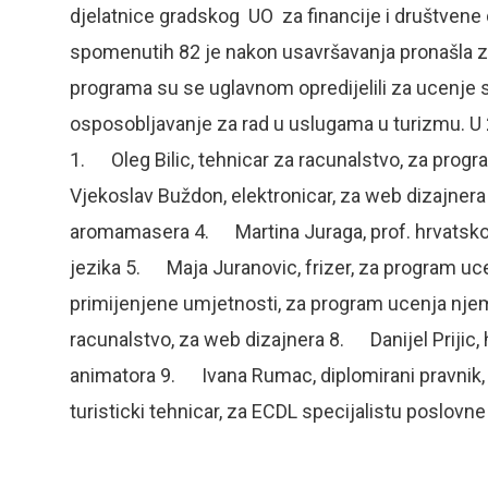
djelatnice gradskog UO za financije i društvene d
spomenutih 82 je nakon usavršavanja pronašla z
programa su se uglavnom opredijelili za ucenje s
osposobljavanje za rad u uslugama u turizmu. U 
1. Oleg Bilic, tehnicar za racunalstvo, za pro
Vjekoslav Buždon, elektronicar, za web dizajnera
aromamasera 4. Martina Juraga, prof. hrvatskog 
jezika 5. Maja Juranovic, frizer, za program uc
primijenjene umjetnosti, za program ucenja nje
racunalstvo, za web dizajnera 8. Danijel Prijic, h
animatora 9. Ivana Rumac, diplomirani pravnik, 
turisticki tehnicar, za ECDL specijalistu poslov