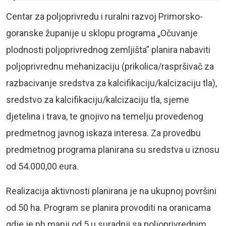
Centar za poljoprivredu i ruralni razvoj Primorsko-
goranske županije u sklopu programa „Očuvanje
plodnosti poljoprivrednog zemljišta” planira nabaviti
poljoprivrednu mehanizaciju (prikolica/raspršivač za
razbacivanje sredstva za kalcifikaciju/kalcizaciju tla),
sredstvo za kalcifikaciju/kalcizaciju tla, sjeme
djetelina i trava, te gnojivo na temelju provedenog
predmetnog javnog iskaza interesa. Za provedbu
predmetnog programa planirana su sredstva u iznosu
od 54.000,00 eura.
Realizacija aktivnosti planirana je na ukupnoj površini
od 50 ha. Program se planira provoditi na oranicama
gdje je ph manji od 5 u suradnji sa poljoprivrednim