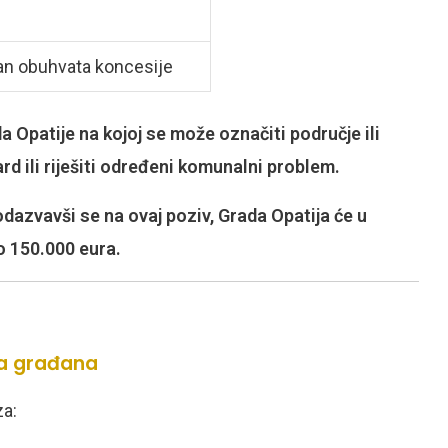
van obuhvata koncesije
a Opatije na kojoj se može označiti područje ili
rd ili riješiti određeni komunalni problem.
dazvavši se na ovaj poziv, Grada Opatija će u
o 150.000 eura.
esa građana
za: