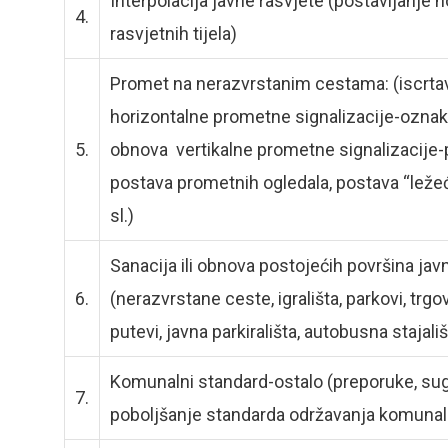
Interpolacija javne rasvjete (postavljanje no
4.
rasvjetnih tijela)
Promet na nerazvrstanim cestama: (iscrtav
horizontalne prometne signalizacije-oznake 
5.
obnova vertikalne prometne signalizacije-
postava prometnih ogledala, postava “ležeći
sl.)
Sanacija ili obnova postojećih površina ja
6.
(nerazvrstane ceste, igrališta, parkovi, trgov
putevi, javna parkirališta, autobusna stajališ
Komunalni standard-ostalo (preporuke, suges
7.
poboljšanje standarda održavanja komunaln