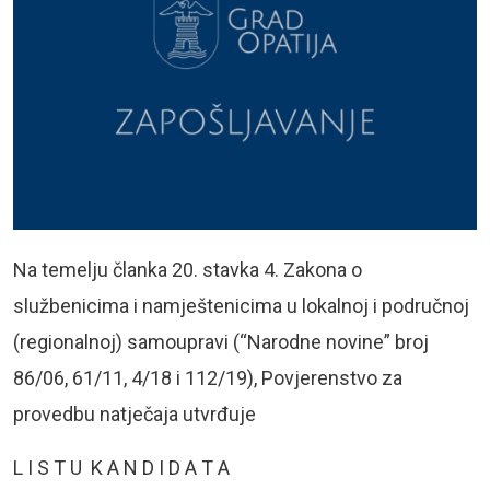
Na temelju članka 20. stavka 4. Zakona o
službenicima i namještenicima u lokalnoj i područnoj
(regionalnoj) samoupravi (“Narodne novine” broj
86/06, 61/11, 4/18 i 112/19), Povjerenstvo za
provedbu natječaja utvrđuje
L I S T U K A N D I D A T A