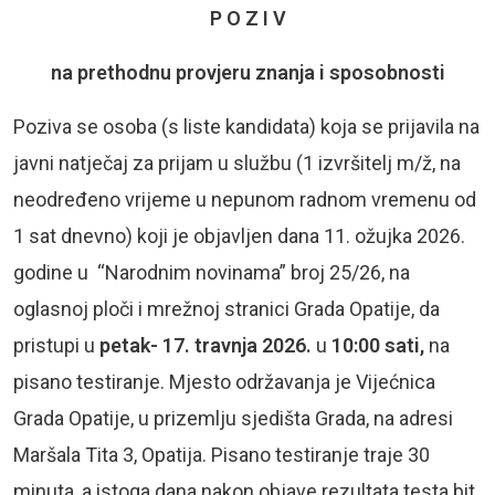
P O Z I V
na prethodnu provjeru znanja i sposobnosti
Poziva se osoba (s liste kandidata) koja se prijavila na
javni natječaj za prijam u službu (1 izvršitelj m/ž, na
neodređeno vrijeme u nepunom radnom vremenu od
1 sat dnevno) koji je objavljen dana 11. ožujka 2026.
godine u “Narodnim novinama” broj 25/26, na
oglasnoj ploči i mrežnoj stranici Grada Opatije, da
pristupi u
petak- 17. travnja 2026.
u
10:00
sati,
na
pisano testiranje. Mjesto održavanja je Vijećnica
Grada Opatije, u prizemlju sjedišta Grada, na adresi
Maršala Tita 3, Opatija. Pisano testiranje traje 30
minuta, a istoga dana nakon objave rezultata testa bit