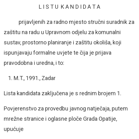
L I S T U K A N D I D A T A
prijavljenih za radno mjesto stručni suradnik za
zaštitu na radu u Upravnom odjelu za komunalni
sustav, prostorno planiranje i zaštitu okoliša, koji
ispunjavaju formalne uvjete te čija je prijava
pravodobna i uredna, i to:
M.T., 1991., Zadar
Lista kandidata zaključena je s rednim brojem 1.
Povjerenstvo za provedbu javnog natječaja, putem
mrežne stranice i oglasne ploče Grada Opatije,
upućuje