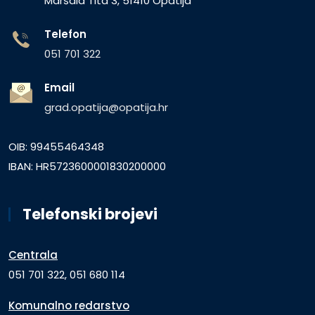
Maršala Tita 3, 51410 Opatija
Telefon
051 701 322
Email
grad.opatija@opatija.hr
OIB: 99455464348
IBAN: HR5723600001830200000
Telefonski brojevi
Centrala
051 701 322, 051 680 114
Komunalno redarstvo