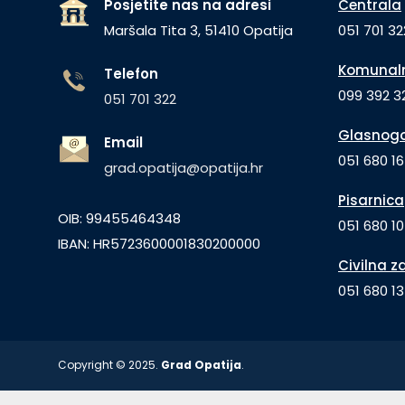
Posjetite nas na adresi
Centrala
Maršala Tita 3, 51410 Opatija
051 701 32
Komunaln
Telefon
099 392 32
051 701 322
Glasnogo
Email
051 680 1
grad.opatija@opatija.hr
Pisarnica
OIB: 99455464348
051 680 10
IBAN: HR5723600001830200000
Civilna z
051 680 1
Copyright © 2025.
Grad Opatija
.