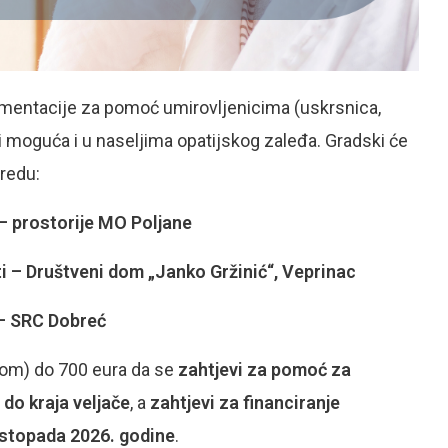
umentacije za pomoć umirovljenicima (uskrsnica,
 moguća i u naseljima opatijskog zaleđa. Gradski će
oredu:
i – prostorije MO Poljane
ati – Društveni dom „Janko Gržinić“, Veprinac
i – SRC Dobreć
dom) do 700 eura da se
zahtjevi za pomoć za
 do kraja veljače
, a
zahtjevi za financiranje
istopada 2026. godine
.