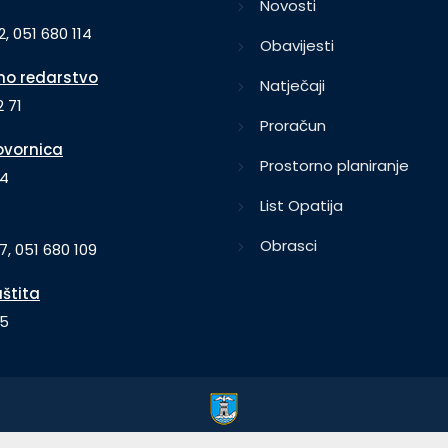
Novosti
2, 051 680 114
Obavijesti
o redarstvo
Natječaji
 71
Proračun
vornica
Prostorno planiranje
64
List Opatija
Obrasci
7, 051 680 109
aštita
35