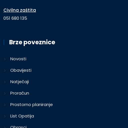
Civilna zaštita
051 680 135
Brze poveznice
Novosti
Obavijesti
Natječaji
Proračun
Prostorno planiranje
List Opatija
Obrasci