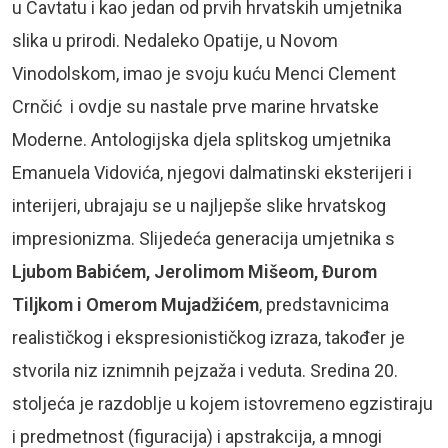
u Cavtatu i kao jedan od prvih hrvatskih umjetnika
slika u prirodi. Nedaleko Opatije, u Novom
Vinodolskom, imao je svoju kuću Menci Clement
Crnčić i ovdje su nastale prve marine hrvatske
Moderne. Antologijska djela splitskog umjetnika
Emanuela Vidovića, njegovi dalmatinski eksterijeri i
interijeri, ubrajaju se u najljepše slike hrvatskog
impresionizma. Slijedeća generacija umjetnika s
Ljubom Babićem, Jerolimom Mišeom, Đurom
Tiljkom i Omerom Mujadžićem
, predstavnicima
realističkog i ekspresionističkog izraza, također je
stvorila niz iznimnih pejzaža i veduta. Sredina 20.
stoljeća je razdoblje u kojem istovremeno egzistiraju
i predmetnost (figuracija) i apstrakcija, a mnogi