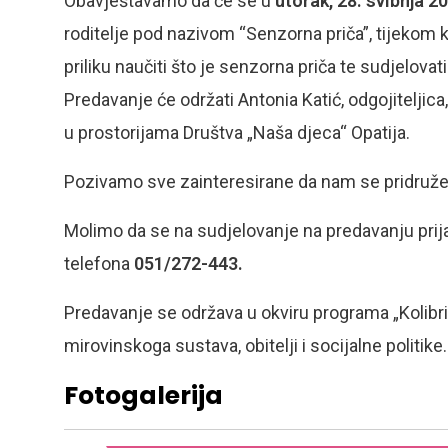
Obavještavamo da će se
u
utorak, 28. svibnja 2
roditelje pod nazivom “Senzorna priča”, tijekom k
priliku naučiti što je senzorna priča te sudjelova
Predavanje će održati Antonia Katić, odgojiteljica
u prostorijama Društva „Naša djeca“ Opatija.
Pozivamo sve zainteresirane da nam se pridruže i
Molimo da se na sudjelovanje na predavanju prij
telefona
051/272-443.
Predavanje se održava u okviru programa „Kolibri
mirovinskoga sustava, obitelji i socijalne politike.
Fotogalerija