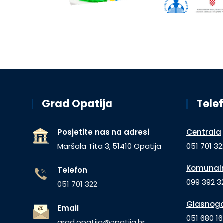
Grad Opatija
Telef
Posjetite nas na adresi
Centrala
Maršala Tita 3, 51410 Opatija
051 701 32
Komunaln
Telefon
099 392 32
051 701 322
Glasnogo
Email
051 680 1
grad.opatija@opatija.hr