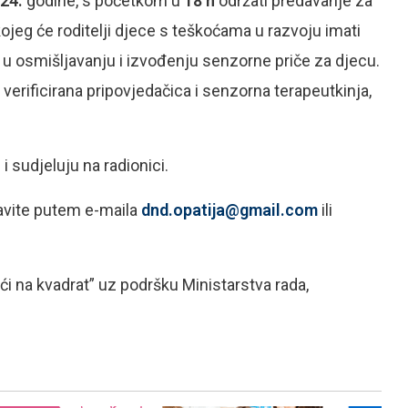
024.
godine, s početkom u
18 h
održati predavanje za
ojeg će roditelji djece s teškoćama u razvoju imati
ti u osmišljavanju i izvođenju senzorne priče za djecu.
, verificirana pripovjedačica i senzorna terapeutkinja,
 sudjeluju na radionici.
avite putem e-maila
dnd.opatija@gmail.com
ili
ći na kvadrat” uz podršku Ministarstva rada,