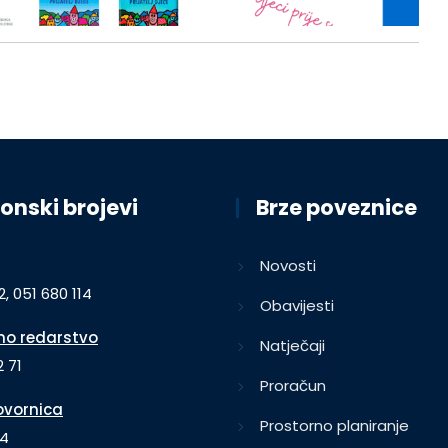
onski brojevi
Brze poveznice
Novosti
2, 051 680 114
Obavijesti
o redarstvo
Natječaji
 71
Proračun
vornica
Prostorno planiranje
64