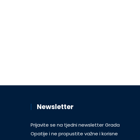
Newsletter
Prijavite se na tjedni newsletter Grada
Opatije i ne propustite važne i korisne