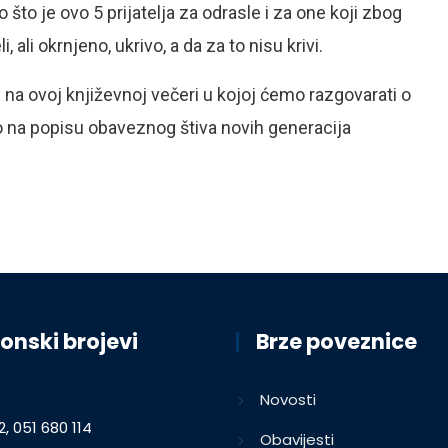
to je ovo 5 prijatelja za odrasle i za one koji zbog
i, ali okrnjeno, ukrivo, a da za to nisu krivi.
na ovoj književnoj večeri u kojoj ćemo razgovarati o
 na popisu obaveznog štiva novih generacija
onski brojevi
Brze poveznice
Novosti
2, 051 680 114
Obavijesti