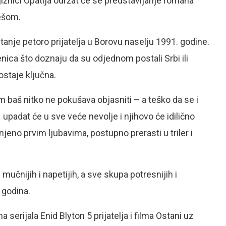
jižnici Opatija održat će se predstavljanje romana
lešom.
tanje petoro prijatelja u Borovu naselju 1991. godine.
jenica što doznaju da su odjednom postali Srbi ili
ostaje ključna.
im baš nitko ne pokušava objasniti – a teško da se i
– upadat će u sve veće nevolje i njihovo će idilično
njeno prvim ljubavima, postupno prerasti u triler i
 mučnijih i napetijih, a sve skupa potresnijih i
 godina.
serijala Enid Blyton 5 prijatelja i filma Ostani uz