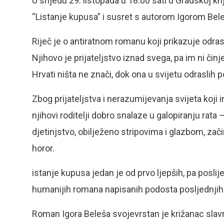
U srijedu 29. listopada u 18:00 sati u Gradskoj kn
“Listanje kupusa” i susret s autorom Igorom Be
Riječ je o antiratnom romanu koji prikazuje odras
Njihovo je prijateljstvo iznad svega, pa im ni čin
Hrvati ništa ne znači, dok ona u svijetu odraslih p
Zbog prijateljstva i nerazumijevanja svijeta koji 
njihovi roditelji dobro snalaze u galopiranju rata 
djetinjstvo, obilježeno stripovima i glazbom, zači
horor.
istanje kupusa jedan je od prvo ljepših, pa poslije
humanijih romana napisanih podosta posljednjih
Roman Igora Beleša svojevrstan je križanac slavna 