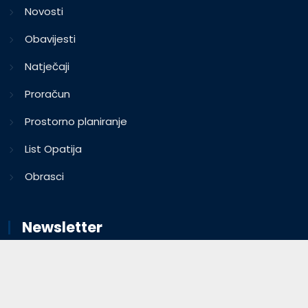
Novosti
Obavijesti
Natječaji
Proračun
Prostorno planiranje
List Opatija
Obrasci
Newsletter
Prijavite se na tjedni newsletter Grada Opatije i ne
propustite važne i korisne informacije.