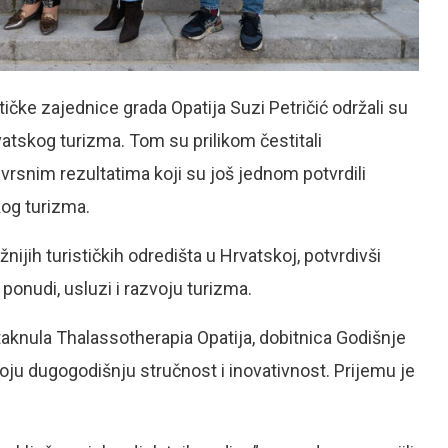
tičke zajednice grada Opatija Suzi Petričić održali su
atskog turizma. Tom su prilikom čestitali
vrsnim rezultatima koji su još jednom potvrdili
kog turizma.
nijih turističkih odredišta u Hrvatskoj, potvrdivši
ponudi, usluzi i razvoju turizma.
knula Thalassotherapia Opatija, dobitnica Godišnje
ju dugogodišnju stručnost i inovativnost. Prijemu je