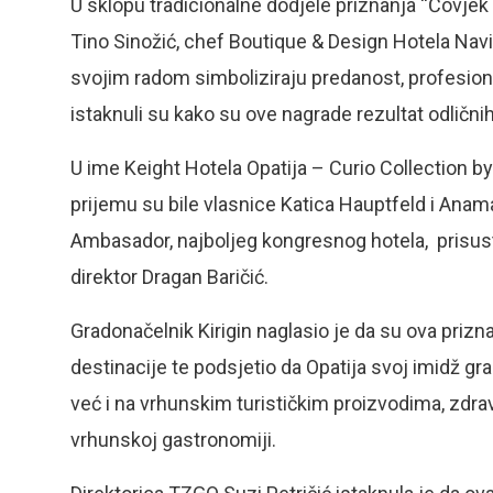
U sklopu tradicionalne dodjele priznanja “Čovjek –
Tino Sinožić, chef Boutique & Design Hotela Navis
svojim radom simboliziraju predanost, profesiona
istaknuli su kako su ove nagrade rezultat odlični
U ime Keight Hotela Opatija – Curio Collection by
prijemu su bile vlasnice Katica Hauptfeld i Anam
Ambasador, najboljeg kongresnog hotela, prisustv
direktor Dragan Baričić.
Gradonačelnik Kirigin naglasio je da su ova prizna
destinacije te podsjetio da Opatija svoj imidž gr
već i na vrhunskim turističkim proizvodima, zd
vrhunskoj gastronomiji.