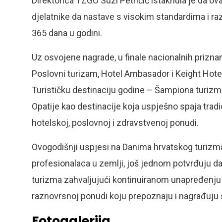
Direktorica TZGO Suzi Petričić istaknula je da ov
djelatnike da nastave s visokim standardima i ra
365 dana u godini.
Uz osvojene nagrade, u finale nacionalnih priznanj
Poslovni turizam, Hotel Ambasador i Keight Hotel 
Turističku destinaciju godine – Šampiona turizma
Opatije kao destinacije koja uspješno spaja trad
hotelskoj, poslovnoj i zdravstvenoj ponudi.
Ovogodišnji uspjesi na Danima hrvatskog turizm
profesionalaca u zemlji, još jednom potvrđuju 
turizma zahvaljujući kontinuiranom unapređenju kv
raznovrsnoj ponudi koju prepoznaju i nagrađuju str
Fotogalerija