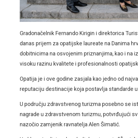
Gradonačelnik Fernando Kirigin i direktorica Turis
danas prijem za opatijske laureate na Danima hrv
dobitnicima na osvojenim priznanjima, kao i na iz
visoku razinu kvalitete i profesionalnosti opatijs
Opatija je i ove godine zasjala kao jedno od najvaž
reputaciju destinacije koja postavlja standarde u 
U području zdravstvenog turizma posebno se ista
nagrade u zdravstvenom turizmu, potvrđujući svo
nazočio zamjenik ravnatelja Alen Šimatić.