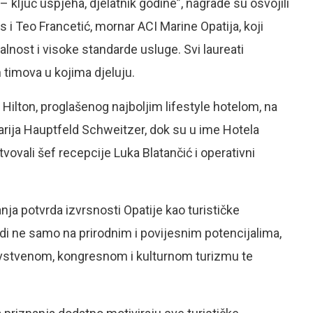
 ključ uspjeha, djelatnik godine”, nagrade su osvojili
 i Teo Francetić, mornar ACI Marine Opatija, koji
lnost i visoke standarde usluge. Svi laureati
h timova u kojima djeluju.
 Hilton, proglašenog najboljim lifestyle hotelom, na
arija Hauptfeld Schweitzer, dok su u ime Hotela
ovali šef recepcije Luka Blatančić i operativni
nja potvrda izvrsnosti Opatije kao turističke
adi ne samo na prirodnim i povijesnim potencijalima,
ravstvenom, kongresnom i kulturnom turizmu te