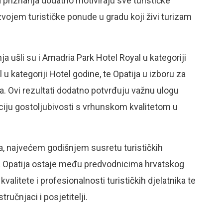
a priznanja dodatno motiviraju sve turističke
zvojem turističke ponude u gradu koji živi turizam
a ušli su i Amadria Park Hotel Royal u kategoriji
u kategoriji Hotel godine, te Opatija u izboru za
. Ovi rezultati dodatno potvrđuju važnu ulogu
iciju gostoljubivosti s vrhunskom kvalitetom u
a, najvećem godišnjem susretu turističkih
da Opatija ostaje među predvodnicima hrvatskog
alitete i profesionalnosti turističkih djelatnika te
učnjaci i posjetitelji.