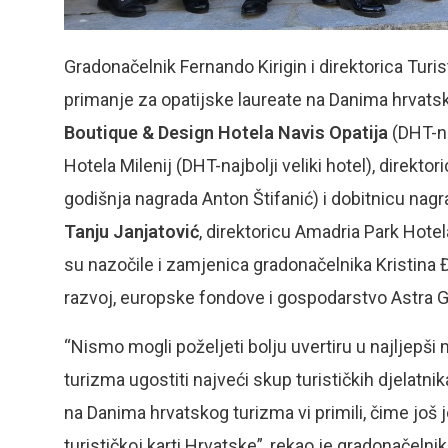
Gradonačelnik Fernando Kirigin i direktorica Turist
primanje za opatijske laureate na Danima hrvats
Boutique & Design
Hotela Navis Opatija
(DHT-na
Hotela Milenij (DHT-najbolji veliki hotel), direkto
godišnja nagrada Anton Štifanić) i dobitnicu nag
Tanju Janjatović
, direktoricu Amadria Park Hote
su nazočile i zamjenica gradonačelnika Kristina 
razvoj, europske fondove i gospodarstvo Astra G
“Nismo mogli poželjeti bolju uvertiru u najljepš
turizma ugostiti najveći skup turističkih djelatn
na Danima hrvatskog turizma vi primili, čime još
turističkoj karti Hrvatske”, rekao je gradonačelni