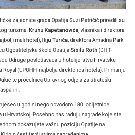
ičke zajednice grada Opatija Suzi Petričić priredili su
kog turizma:
Krunu Kapetanovića
, vlasnika i direktora
jbolji mali hotel),
Iliju Turića
, direktora Amadria Park
ricu Ugostiteljske škole Opatija
Sibilu Roth
(DHT-
rade Udruge poslodavaca u hotelijerstvu Hrvatske
la Royal (UPUHH-najbolja direktorica hotela). Primanju
Đukić te pročelnica Upravnog odjela za strateški
ašparini.
i mjesec u godini nego povodom 180. obljetnice
ika u Hrvatskoj. Posebno nas raduju nagrade koje ste
 jednom dokazujete važnu poziciju Opatije na
k Kirigin čestitavši svima nagrađenima.