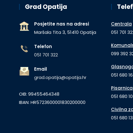
Grad Opatija
Telef
Posjetite nas na adresi
Centrala
Maršala Tita 3, 51410 Opatija
051 701 32
Komunaln
Telefon
099 392 32
051 701 322
Glasnogo
Email
051 680 1
grad.opatija@opatija.hr
Pisarnica
OIB: 99455464348
051 680 10
IBAN: HR5723600001830200000
Civilna z
051 680 1