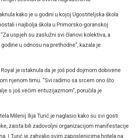
aknula kako je u godini u kojoj Ugostiteljska škola
 postali i najbolja škola u Primorsko-goranskoj
 “Za uspjeh su zaslužni svi članovi kolektiva, a
 godine u odnosu na prethodne”, kazala je
a Royal je istaknula da je još pod dojmom dobivene
avom njenom timu. “Svi radimo sa srcem ono što
dalje s još većim entuzijazmom”, poručila je
a Milenij Ilija Turić je naglasio kako su svi gosti
uke, zaista bili zadovoljni organizacijom manifestacije
ena. I Turić je zahvalio svim zaposlenicima hotela na