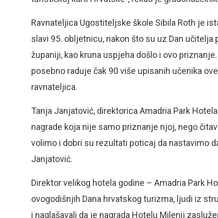
Ravnateljica Ugostiteljske škole Sibila Roth je ist
slavi 95. obljetnicu, nakon što su uz Dan učitelja
županiji, kao kruna uspjeha došlo i ovo priznanje.
posebno raduje čak 90 više upisanih učenika ove
ravnateljica.
Tanja Janjatović, direktorica Amadria Park Hotel
nagrade koja nije samo priznanje njoj, nego čit
volimo i dobri su rezultati poticaj da nastavimo 
Janjatović.
Direktor velikog hotela godine – Amadria Park Hotel
ovogodišnjih Dana hrvatskog turizma, ljudi iz str
i naglašavali da je nagrada Hotelu Milenij zasluž