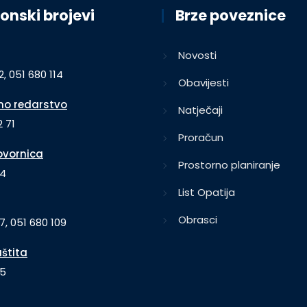
onski brojevi
Brze poveznice
Novosti
2, 051 680 114
Obavijesti
o redarstvo
Natječaji
 71
Proračun
vornica
Prostorno planiranje
64
List Opatija
Obrasci
7, 051 680 109
aštita
35