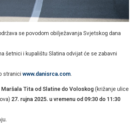
država se povodom obilježavanja Svjetskog dana
 na šetnici i kupalištu Slatina odvijat će se zabavni
b stranici
www.danisrca.com
.
 Maršala Tita od Slatine do Voloskog
(križanje ulice
jgova)
27. rujna 2025. u vremenu od 09:30 do 11:30
ju.