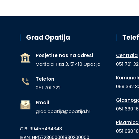
Grad Opatija
Telef
Posjetite nas na adresi
Centrala
Maršala Tita 3, 51410 Opatija
051 701 32
Komunaln
Telefon
099 392 32
051 701 322
Glasnogo
Email
051 680 1
grad.opatija@opatija.hr
Pisarnica
OIB: 99455464348
051 680 10
IBAN: HR5723600001830200000