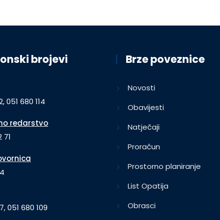
onski brojevi
Brze poveznice
Novosti
2, 051 680 114
Obavijesti
o redarstvo
Natječaji
 71
Proračun
vornica
Prostorno planiranje
64
List Opatija
Obrasci
7, 051 680 109