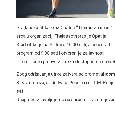
Građanska utrka kroz Opatiju
“Trčimo za srce!”
o
srca u organizaciji Thalassotherapije Opatija.
Start utrke je na Slatini u 10:00 sati, a uoči starta
program od 9:00 sati i otvoren je za javnost.
Informacije i prijave za utrku dostupne su na we
Zbog održavanja utrke zatvara se promet
ulicom
R. K. Jeretova, ul. dr. Ivana Poščića i ul. I. M. Ron
sati
.
Unaprijed zahvaljujemo na suradnji i razumijevan