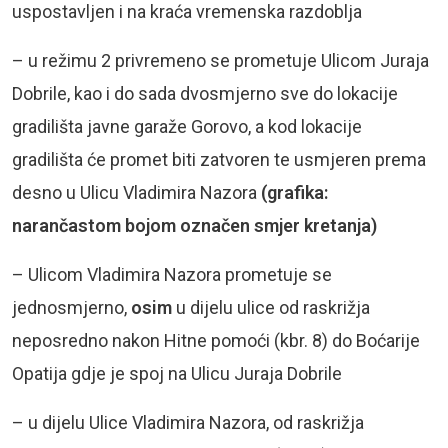
uspostavljen i na kraća vremenska razdoblja
– u režimu 2 privremeno se prometuje Ulicom Juraja
Dobrile, kao i do sada dvosmjerno sve do lokacije
gradilišta javne garaže Gorovo, a kod lokacije
gradilišta će promet biti zatvoren te usmjeren prema
desno u Ulicu Vladimira Nazora
(grafika:
narančastom bojom označen smjer kretanja)
– Ulicom Vladimira Nazora prometuje se
jednosmjerno,
osim
u dijelu ulice od raskrižja
neposredno nakon Hitne pomoći (kbr. 8) do Boćarije
Opatija gdje je spoj na Ulicu Juraja Dobrile
– u dijelu Ulice Vladimira Nazora, od raskrižja