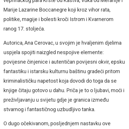
veprinačkog para Krste od Kastva, Vuka od Meranije i
Marije Lazarine Boccanegre koji kroz vihor rata,
politike, magije i bolesti kroči Istrom i Kvarnerom
ranog 17. stoljeća.
Autorica, Ana Cerovac, u svojim je hvaljenim djelima
uspjela spojiti naizgled nespojive elemente:
povijesne činjenice i autentičan povijesni okvir, epsku
fantastiku i istarsku kulturnu baštinu gradeći pritom
kriminalističku napetost koja dovodi do toga da se
knjige čitaju gotovo u dahu. Priča je to o ljubavi, moći i
preživljavanju u svijetu gdje je granica između
stvarnog i fantastičnog uzbudljivo tanka.
O dugo očekivanom, posljednjem nastavku ove