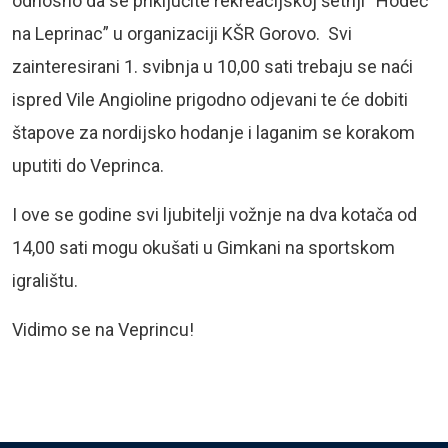
odnosno da se priključite rekreacijskoj šetnji “Hodeć
na Leprinac” u organizaciji KŠR Gorovo. Svi
zainteresirani 1. svibnja u 10,00 sati trebaju se naći
ispred Vile Angioline prigodno odjevani te će dobiti
štapove za nordijsko hodanje i laganim se korakom
uputiti do Veprinca.
I ove se godine svi ljubitelji vožnje na dva kotača od
14,00 sati mogu okušati u Gimkani na sportskom
igralištu.
Vidimo se na Veprincu!