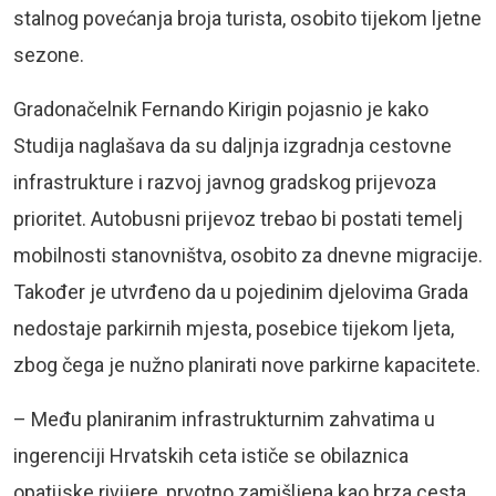
stalnog povećanja broja turista, osobito tijekom ljetne
sezone.
Gradonačelnik Fernando Kirigin pojasnio je kako
Studija naglašava da su daljnja izgradnja cestovne
infrastrukture i razvoj javnog gradskog prijevoza
prioritet. Autobusni prijevoz trebao bi postati temelj
mobilnosti stanovništva, osobito za dnevne migracije.
Također je utvrđeno da u pojedinim djelovima Grada
nedostaje parkirnih mjesta, posebice tijekom ljeta,
zbog čega je nužno planirati nove parkirne kapacitete.
– Među planiranim infrastrukturnim zahvatima u
ingerenciji Hrvatskih ceta ističe se obilaznica
opatijske rivijere, prvotno zamišljena kao brza cesta.