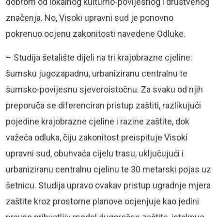
dobrom od lokalnog kulturno-povijesnog i društvenog
značenja. No, Visoki upravni sud je ponovno
pokrenuo ocjenu zakonitosti navedene Odluke.
– Studija šetalište dijeli na tri krajobrazne cjeline:
šumsku jugozapadnu, urbaniziranu centralnu te
šumsko-povijesnu sjeveroistočnu. Za svaku od njih
preporuča se diferenciran pristup zaštiti, razlikujući
pojedine krajobrazne cjeline i razine zaštite, dok
važeća odluka, čiju zakonitost preispituje Visoki
upravni sud, obuhvaća cijelu trasu, uključujući i
urbaniziranu centralnu cjelinu te 30 metarski pojas uz
šetnicu. Studija upravo ovakav pristup ugradnje mjera
zaštite kroz prostorne planove ocjenjuje kao jedini