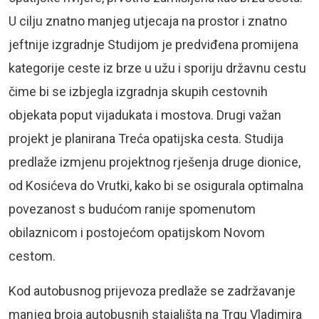
U cilju znatno manjeg utjecaja na prostor i znatno
jeftnije izgradnje Studijom je predviđena promijena
kategorije ceste iz brze u užu i sporiju državnu cestu
čime bi se izbjegla izgradnja skupih cestovnih
objekata poput vijadukata i mostova. Drugi važan
projekt je planirana Treća opatijska cesta. Studija
predlaže izmjenu projektnog rješenja druge dionice,
od Kosićeva do Vrutki, kako bi se osigurala optimalna
povezanost s budućom ranije spomenutom
obilaznicom i postojećom opatijskom Novom
cestom.
Kod autobusnog prijevoza predlaže se zadržavanje
manjeg broja autobusnih stajališta na Trgu Vladimira