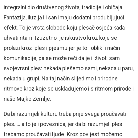
integralni dio društvenog života, tradicije i običaja.
Fantazija, iluzija ili san imaju dodatni produbljujući
efekt. To je vrsta slobode koju plesač osjeća kada
uhvati ritam. Izuzetno je iskustvo kroz koje se
prolazi kroz ples i pjesmu jer je to i oblik i način
komunikacije, pa se može reći da je i život sam
svojevrsni ples: nekada plešemo sami, nekada u paru,
nekada u grupi. Na taj način slijedimo i prirodne
ritmove kroz koje se usklađujemo i s ritmom prirode i
naše Majke Zemlje.
Da bi razumjeli kulturu treba prije svega proučavati
ples….. a to je i poveznica, jer da bi razumjeli ples
trebamo proučavati ljude! Kroz povijest možemo