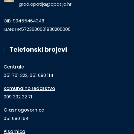
grad.opatija@opatija.hr
OIB: 99455464348
IBAN: HR5723600001830200000
Telefonski brojevi
Centrala
051 701 322, 051 680 114
Komunalno redarstvo
099 392 32 71
Glasnogovornica
051 680 164
Pisarnica