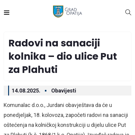
Radovi na sanaciji
kolnika – dio ulice Put
za Plahuti
14.08.2025.
Obavijesti
Komunalac d.o.o., Jurdani obavještava da će u
ponedjeljak, 18. kolovoza, započeti radovi na sanaciji
oštećenja na kolničkoj konstrukciji u dijelu ulice Put
za Plahuti (k.č. 1868/1 k.o. Opatija). Izvođač radova je