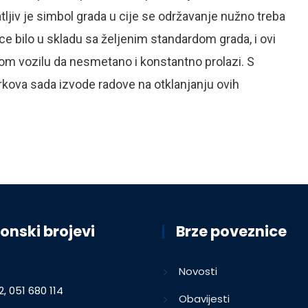
ljiv je simbol grada u cije se održavanje nužno treba
ce bilo u skladu sa željenim standardom grada, i ovi
om vozilu da nesmetano i konstantno prolazi. S
arkova sada izvode radove na otklanjanju ovih
onski brojevi
Brze poveznice
Novosti
2, 051 680 114
Obavijesti