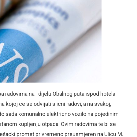
r sa radovima na dijelu Obalnog puta ispod hotela
na kojoj ce se odvijati slicni radovi, a na svakoj,
je do sada komunalno elektricno vozilo na pojedinim
tanom kupljenju otpada. Ovim radovima te bi se
 pješacki promet privremeno preusmjeren na Ulicu M.