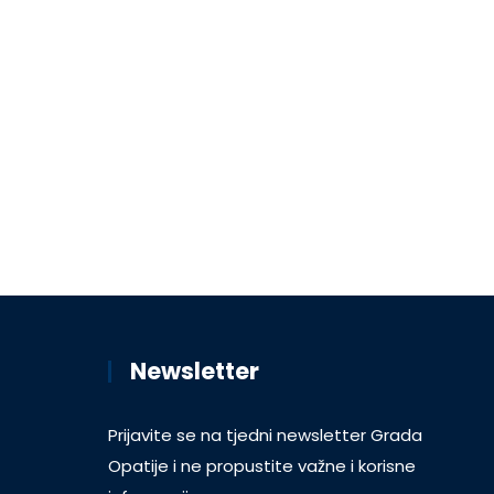
Newsletter
Prijavite se na tjedni newsletter Grada
Opatije i ne propustite važne i korisne