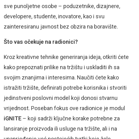
sve punoljetne osobe – poduzetnike, dizajnere,
developere, studente, inovatore, kao i svu
zainteresiranu javnost bez obzira na boravište.
Što vas očekuje na radionici?
Kroz kreativne tehnike generiranja ideja, otkriti ćete
kako prepoznati prilike na tržištu i uskladiti ih sa
svojim znanjima i interesima. Naučiti ćete kako
istražiti tržište, definirati potrebe korisnika i stvoriti
jedinstveni poslovni model koji donosi stvarnu
vrijednost. Poseban fokus ove radionice je modul
iGNITE
– koji sadrži ključne korake potrebne za
lansiranje proizvoda ili usluge na tržište, ali i na
unaprjeđenje već postojećih tvrtki koje žele