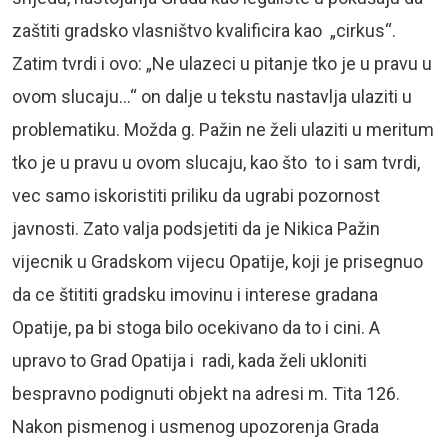
zaštiti gradsko vlasništvo kvalificira kao „cirkus“.
Zatim tvrdi i ovo: „Ne ulazeci u pitanje tko je u pravu u
ovom slucaju…“ on dalje u tekstu nastavlja ulaziti u
problematiku. Možda g. Pažin ne želi ulaziti u meritum
tko je u pravu u ovom slucaju, kao što to i sam tvrdi,
vec samo iskoristiti priliku da ugrabi pozornost
javnosti. Zato valja podsjetiti da je Nikica Pažin
vijecnik u Gradskom vijecu Opatije, koji je prisegnuo
da ce štititi gradsku imovinu i interese gradana
Opatije, pa bi stoga bilo ocekivano da to i cini. A
upravo to Grad Opatija i radi, kada želi ukloniti
bespravno podignuti objekt na adresi m. Tita 126.
Nakon pismenog i usmenog upozorenja Grada