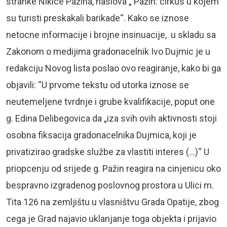
stranke Nikice Pažina, naslova „ Pažin: cirkus u kojem
su turisti preskakali barikade“. Kako se iznose
netocne informacije i brojne insinuacije, u skladu sa
Zakonom o medijima gradonacelnik Ivo Dujmic je u
redakciju Novog lista poslao ovo reagiranje, kako bi ga
objavili: “U prvome tekstu od utorka iznose se
neutemeljene tvrdnje i grube kvalifikacije, poput one
g. Edina Delibegovica da „iza svih ovih aktivnosti stoji
osobna fiksacija gradonacelnika Dujmica, koji je
privatizirao gradske službe za vlastiti interes (…)“ U
priopcenju od srijede g. Pažin reagira na cinjenicu oko
bespravno izgradenog poslovnog prostora u Ulici m.
Tita 126 na zemljištu u vlasništvu Grada Opatije, zbog
cega je Grad najavio uklanjanje toga objekta i prijavio