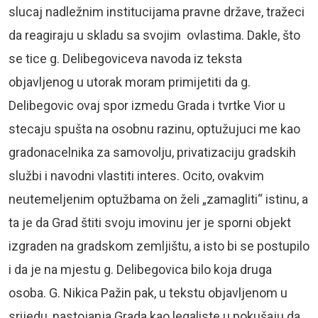
slucaj nadležnim institucijama pravne države, tražeci
da reagiraju u skladu sa svojim ovlastima. Dakle, što
se tice g. Delibegoviceva navoda iz teksta
objavljenog u utorak moram primijetiti da g.
Delibegovic ovaj spor izmedu Grada i tvrtke Vior u
stecaju spušta na osobnu razinu, optužujuci me kao
gradonacelnika za samovolju, privatizaciju gradskih
službi i navodni vlastiti interes. Ocito, ovakvim
neutemeljenim optužbama on želi „zamagliti“ istinu, a
ta je da Grad štiti svoju imovinu jer je sporni objekt
izgraden na gradskom zemljištu, a isto bi se postupilo
i da je na mjestu g. Delibegovica bilo koja druga
osoba. G. Nikica Pažin pak, u tekstu objavljenom u
srijedu, nastojanja Grada kao legaliste u pokušaju da