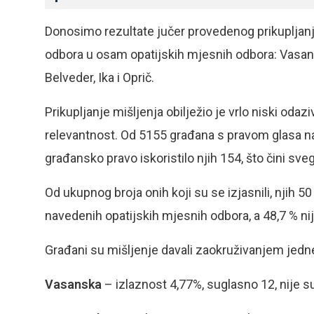
Donosimo rezultate jučer provedenog prikupljan
odbora u osam opatijskih mjesnih odbora: Vasansk
Belveder, Ika i Oprič.
Prikupljanje mišljenja obilježio je vrlo niski od
relevantnost. Od 5155 građana s pravom glasa n
građansko pravo iskoristilo njih 154, što čini sve
Od ukupnog broja onih koji su se izjasnili, njih
navedenih opatijskih mjesnih odbora, a 48,7 % ni
Građani su mišljenje davali zaokruživanjem jedne
Vasanska
– izlaznost 4,77%, suglasno 12, nije 