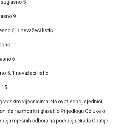
e suglasno 5
lasno 9
sno 6, 1 nevažeći listić
lasno 11
lasno 6
o 5, 1 nevažeći listić
 15
 gradskim vijećnicima. Na ovotjednoj sjednici
ni će razmotriti i glasati o Prijedlogu Odluke o
odručja mjesnih odbora na području Grada Opatije.