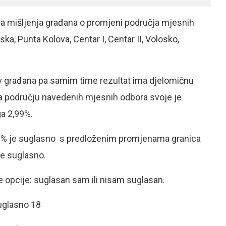
ja mišljenja građana o promjeni područja mjesnih
a, Punta Kolova, Centar I, Centar II, Volosko,
aziv građana pa samim time rezultat ima djelomičnu
a području navedenih mjesnih odbora svoje je
ga 2,99%.
 50 % je suglasno s predloženim promjenama granica
je suglasno.
 opcije: suglasan sam ili nisam suglasan.
suglasno 18