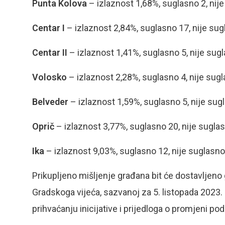
Punta Kolova
– izlaznost 1,68%, suglasno 2, nij
Centar I
– izlaznost 2,84%, suglasno 17, nije sug
Centar II
– izlaznost 1,41%, suglasno 5, nije sugla
Volosko
– izlaznost 2,28%, suglasno 4, nije sug
Belveder
– izlaznost 1,59%, suglasno 5, nije sug
Oprič
– izlaznost 3,77%, suglasno 20, nije suglasn
Ika
– izlaznost 9,03%, suglasno 12, nije suglasno
Prikupljeno mišljenje građana bit će dostavljeno
Gradskoga vijeća, sazvanoj za 5. listopada 2023. o
prihvaćanju inicijative i prijedloga o promjeni p