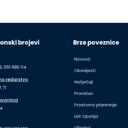
onski brojevi
Brze poveznice
Novosti
2, 051 680 114
Obavijesti
o redarstvo
Natječaji
 71
Proračun
vornica
Prostorno planiranje
64
List Opatija
Obrasci