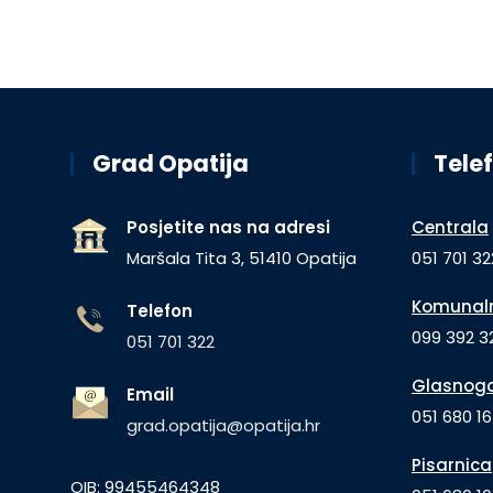
Grad Opatija
Telef
Posjetite nas na adresi
Centrala
Maršala Tita 3, 51410 Opatija
051 701 32
Komunaln
Telefon
099 392 32
051 701 322
Glasnogo
Email
051 680 1
grad.opatija@opatija.hr
Pisarnica
OIB: 99455464348