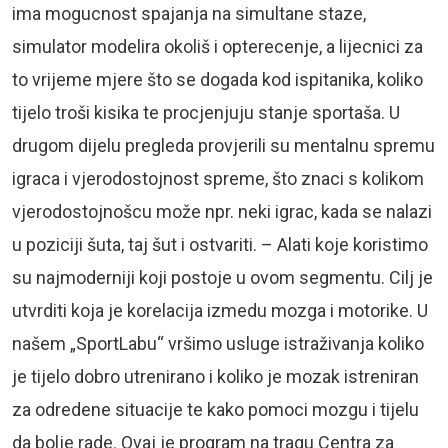
ima mogucnost spajanja na simultane staze,
simulator modelira okoliš i opterecenje, a lijecnici za
to vrijeme mjere što se dogada kod ispitanika, koliko
tijelo troši kisika te procjenjuju stanje sportaša. U
drugom dijelu pregleda provjerili su mentalnu spremu
igraca i vjerodostojnost spreme, što znaci s kolikom
vjerodostojnošcu može npr. neki igrac, kada se nalazi
u poziciji šuta, taj šut i ostvariti. – Alati koje koristimo
su najmoderniji koji postoje u ovom segmentu. Cilj je
utvrditi koja je korelacija izmedu mozga i motorike. U
našem „SportLabu“ vršimo usluge istraživanja koliko
je tijelo dobro utrenirano i koliko je mozak istreniran
za odredene situacije te kako pomoci mozgu i tijelu
da bolje rade. Ovaj je program na tragu Centra za