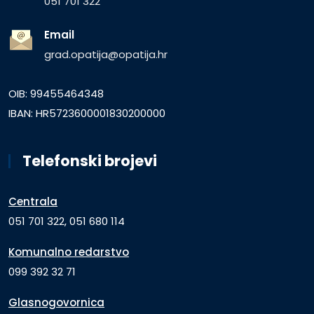
051 701 322
Email
grad.opatija@opatija.hr
OIB: 99455464348
IBAN: HR5723600001830200000
Telefonski brojevi
Centrala
051 701 322, 051 680 114
Komunalno redarstvo
099 392 32 71
Glasnogovornica