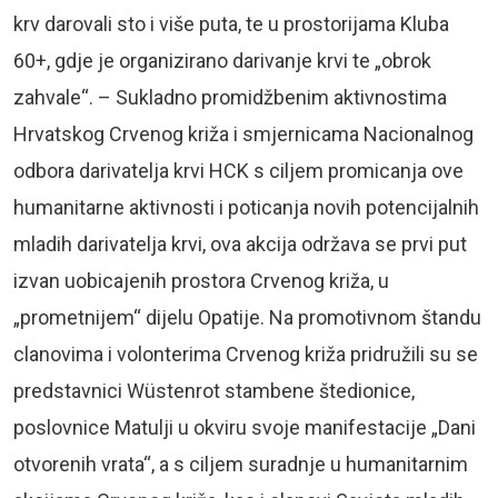
krv darovali sto i više puta, te u prostorijama Kluba
60+, gdje je organizirano darivanje krvi te „obrok
zahvale“. – Sukladno promidžbenim aktivnostima
Hrvatskog Crvenog križa i smjernicama Nacionalnog
odbora darivatelja krvi HCK s ciljem promicanja ove
humanitarne aktivnosti i poticanja novih potencijalnih
mladih darivatelja krvi, ova akcija održava se prvi put
izvan uobicajenih prostora Crvenog križa, u
„prometnijem“ dijelu Opatije. Na promotivnom štandu
clanovima i volonterima Crvenog križa pridružili su se
predstavnici Wüstenrot stambene štedionice,
poslovnice Matulji u okviru svoje manifestacije „Dani
otvorenih vrata“, a s ciljem suradnje u humanitarnim