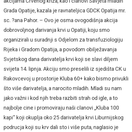
akcijama Crvenog križa, kao i clanovi Savjeta mladih
Grada Opatije, kazala je ravnateljica GDCK Opatija mr.
sc. ?ana Pahor. – Ovo je osma ovogodišnja akcija
dobrovoljnog darivanja krvi u Opatiji, koju smo
organizirali u suradnji s Odjelom za transfuziologiju
Rijeka i Gradom Opatija, a povodom obilježavanja
Svjetskog dana darivatelja krvi koji se slavi diljem
svijeta 14. lipnja. Akciju smo preselili iz sjedišta CK u
Rakovcevoj u prostorije Kluba 60+ kako bismo privukli
što više darivatelja, a narocito mladih. Mladi su nam
jako važni i kod njih treba razbiti strah od igle, a to
najbolje cine i promoviraju naši clanovi „Kluba 100
kapi“ koji okuplja oko 25 darivatelja krvi Liburnijskog
podrucja koji su krv dali sto i više puta, naglasio je