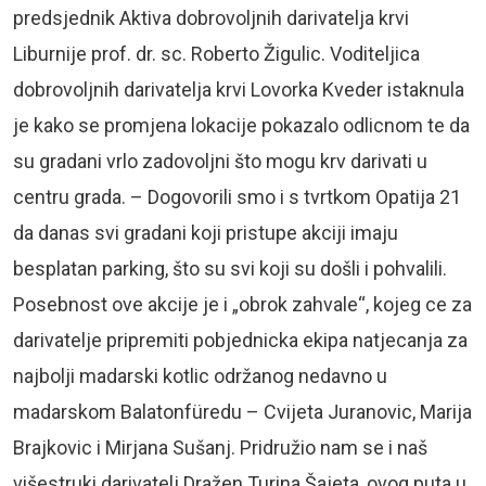
predsjednik Aktiva dobrovoljnih darivatelja krvi
Liburnije prof. dr. sc. Roberto Žigulic. Voditeljica
dobrovoljnih darivatelja krvi Lovorka Kveder istaknula
je kako se promjena lokacije pokazalo odlicnom te da
su gradani vrlo zadovoljni što mogu krv darivati u
centru grada. – Dogovorili smo i s tvrtkom Opatija 21
da danas svi gradani koji pristupe akciji imaju
besplatan parking, što su svi koji su došli i pohvalili.
Posebnost ove akcije je i „obrok zahvale“, kojeg ce za
darivatelje pripremiti pobjednicka ekipa natjecanja za
najbolji madarski kotlic održanog nedavno u
madarskom Balatonfüredu – Cvijeta Juranovic, Marija
Brajkovic i Mirjana Sušanj. Pridružio nam se i naš
višestruki darivatelj Dražen Turina Šajeta, ovog puta u