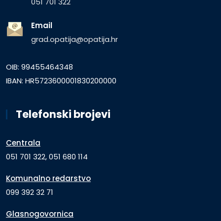
051 701 322
Email
grad.opatija@opatija.hr
OIB: 99455464348
IBAN: HR5723600001830200000
Telefonski brojevi
Centrala
051 701 322, 051 680 114
Komunalno redarstvo
099 392 32 71
Glasnogovornica