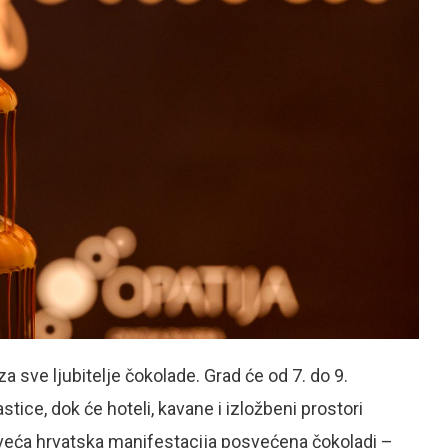
a sve ljubitelje čokolade. Grad će od 7. do 9.
stice, dok će hoteli, kavane i izložbeni prostori
najveća hrvatska manifestacija posvećena čokoladi –