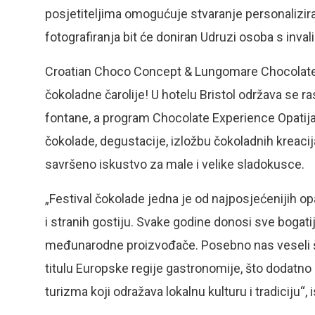
posjetiteljima omogućuje stvaranje personaliziran
fotografiranja bit će doniran Udruzi osoba s inval
Croatian Choco Concept & Lungomare Chocolates
čokoladne čarolije! U hotelu Bristol održava se r
fontane, a program Chocolate Experience Opatija 
čokolade, degustacije, izložbu čokoladnih kreacij
savršeno iskustvo za male i velike sladokusce.
„Festival čokolade jedna je od najposjećenijih o
i stranih gostiju. Svake godine donosi sve bogatiji
međunarodne proizvođače. Posebno nas veseli što
titulu Europske regije gastronomije, što dodatno
turizma koji odražava lokalnu kulturu i tradiciju“, 