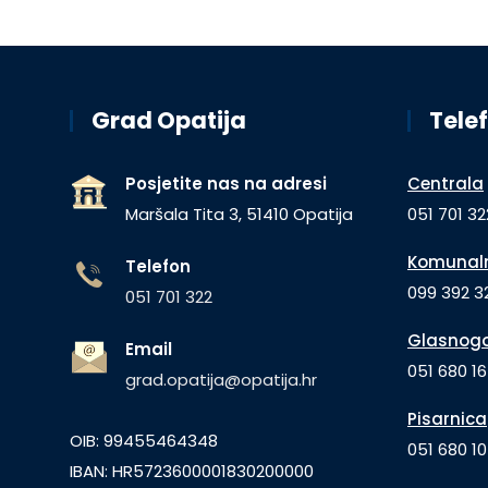
Grad Opatija
Telef
Posjetite nas na adresi
Centrala
Maršala Tita 3, 51410 Opatija
051 701 32
Komunaln
Telefon
099 392 32
051 701 322
Glasnogo
Email
051 680 1
grad.opatija@opatija.hr
Pisarnica
OIB: 99455464348
051 680 10
IBAN: HR5723600001830200000