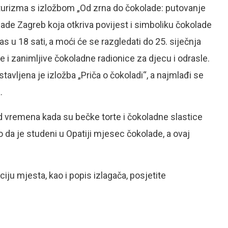
turizma s izložbom „Od zrna do čokolade: putovanje
de Zagreb koja otkriva povijest i simboliku čokolade
s u 18 sati, a moći će se razgledati do 25. siječnja
 i zanimljive čokoladne radionice za djecu i odrasle.
stavljena je izložba „Priča o čokoladi“, a najmlađi se
.
od vremena kada su bečke torte i čokoladne slastice
o da je studeni u Opatiji mjesec čokolade, a ovaj
iju mjesta, kao i popis izlagača, posjetite