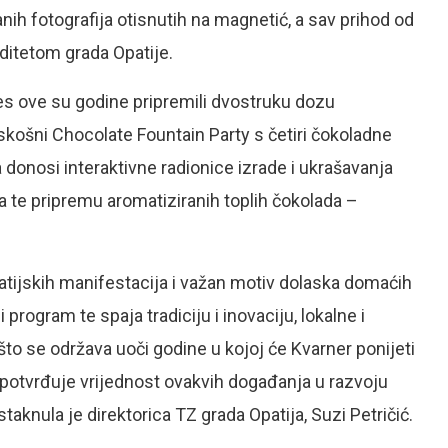
ih fotografija otisnutih na magnetić, a sav prihod od
iditetom grada Opatije.
 ove su godine pripremili dvostruku dozu
askošni Chocolate Fountain Party s četiri čokoladne
donosi interaktivne radionice izrade i ukrašavanja
a te pripremu aromatiziranih toplih čokolada –
patijskih manifestacija i važan motiv dolaska domaćih
 program te spaja tradiciju i inovaciju, lokalne i
 se održava uoči godine u kojoj će Kvarner ponijeti
 potvrđuje vrijednost ovakvih događanja u razvoju
istaknula je direktorica TZ grada Opatija, Suzi Petričić.