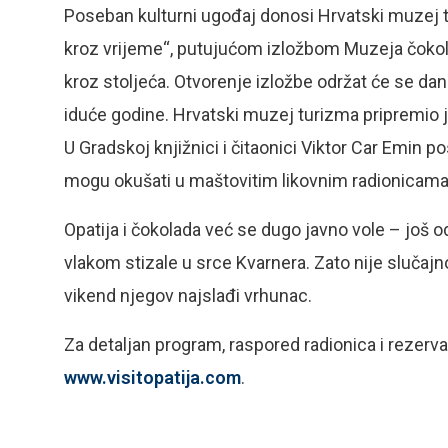
Poseban kulturni ugođaj donosi Hrvatski muzej 
kroz vrijeme“, putujućom izložbom Muzeja čokola
kroz stoljeća. Otvorenje izložbe održat će se dana
iduće godine. Hrvatski muzej turizma pripremio je
U Gradskoj knjižnici i čitaonici Viktor Car Emin po
mogu okušati u maštovitim likovnim radionicama
Opatija i čokolada već se dugo javno vole – još 
vlakom stizale u srce Kvarnera. Zato nije slučajn
vikend njegov najslađi vrhunac.
Za detaljan program, raspored radionica i rezervac
www.visitopatija.com
.