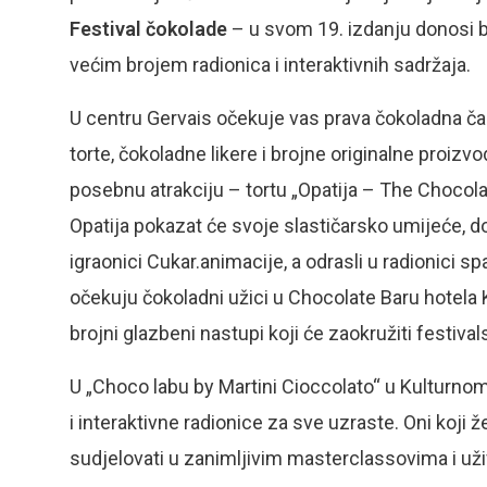
Festival čokolade
– u svom 19. izdanju donosi b
većim brojem radionica i interaktivnih sadržaja.
U centru Gervais očekuje vas prava čokoladna čaro
torte, čokoladne likere i brojne originalne proiz
posebnu atrakciju – tortu „Opatija – The Chocola
Opatija pokazat će svoje slastičarsko umijeće, d
igraonici Cukar.animacije, a odrasli u radionici sp
očekuju čokoladni užici u Chocolate Baru hotela Ke
brojni glazbeni nastupi koji će zaokružiti festiva
U „Choco labu by Martini Cioccolato“ u Kulturnom
i interaktivne radionice za sve uzraste. Oni koji ž
sudjelovati u zanimljivim masterclassovima i uži