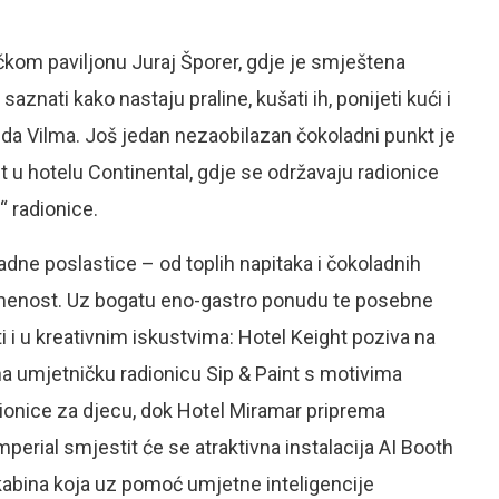
kom paviljonu Juraj Šporer, gdje je smještena
znati kako nastaju praline, kušati ih, ponijeti kući i
enda Vilma. Još jedan nezaobilazan čokoladni punkt je
t u hotelu Continental, gdje se održavaju radionice
 radionice.
ladne poslastice – od toplih napitaka i čokoladnih
vremenost. Uz bogatu eno-gastro ponudu te posebne
i i u kreativnim iskustvima: Hotel Keight poziva na
 na umjetničku radionicu Sip & Paint s motivima
ionice za djecu, dok Hotel Miramar priprema
perial smjestit će se atraktivna instalacija AI Booth
 kabina koja uz pomoć umjetne inteligencije