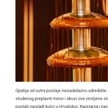
Opatija od sutra postaje nezaobilazno odredište z
studenog preplaviti mirisi i okusi ove omiljene sla
postati najslađi kutci u Hrvatskoj. Najstarija i 