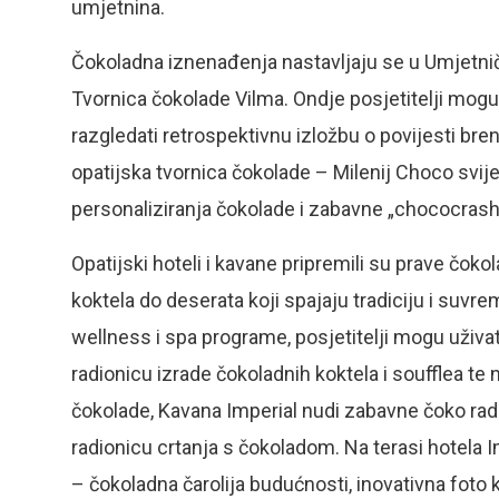
umjetnina.
Čokoladna iznenađenja nastavljaju se u Umjetnič
Tvornica čokolade Vilma. Ondje posjetitelji mogu sa
razgledati retrospektivnu izložbu o povijesti br
opatijska tvornica čokolade – Milenij Choco svije
personaliziranja čokolade i zabavne „chococrash“
Opatijski hoteli i kavane pripremili su prave čoko
koktela do deserata koji spajaju tradiciju i su
wellness i spa programe, posjetitelji mogu uživat
radionicu izrade čokoladnih koktela i soufflea te
čokolade, Kavana Imperial nudi zabavne čoko rad
radionicu crtanja s čokoladom. Na terasi hotela Im
– čokoladna čarolija budućnosti, inovativna foto