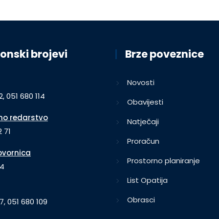
onski brojevi
Brze poveznice
Novosti
2, 051 680 114
Obavijesti
o redarstvo
Natječaji
 71
Proračun
vornica
Prostorno planiranje
64
List Opatija
Obrasci
7, 051 680 109