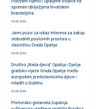
Položeni vijenci i upaljene svijeće na
spomen obilježjima hrvatskim
braniteljima
04.08.2026.
Javni poziv za iskaz interesa za zakup
slobodnih poslovnih prostora u
vlasništvu Grada Opatije
04.08.2026.
Društvo „Naša djeca“ Opatija i Dječje
gradsko vijeće Grada Opatije među
europskim predstavnicima djece i
mladih u Dublinu
03.08.2026.
Primorsko-goranska županija
sufinancira uređenje igrališta Brajdica