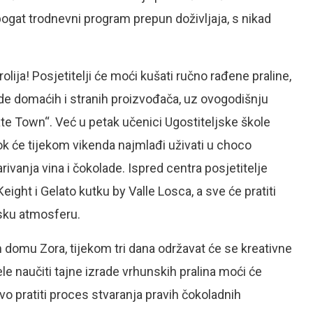
ogat trodnevni program prepun doživljaja, s nikad
lija! Posjetitelji će moći kušati ručno rađene praline,
vode domaćih i stranih proizvođača, uz ovogodišnju
te Town“. Već u petak učenici Ugostiteljske škole
ok će tijekom vikenda najmlađi uživati u choco
arivanja vina i čokolade. Ispred centra posjetitelje
ight i Gelato kutku by Valle Losca, a sve će pratiti
lsku atmosferu.
 domu Zora, tijekom tri dana održavat će se kreativne
ele naučiti tajne izrade vrhunskih pralina moći će
vo pratiti proces stvaranja pravih čokoladnih