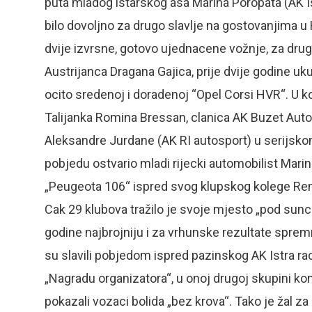
puta mladog istarskog asa Marina Poropata (AK Is
bilo dovoljno za drugo slavlje na gostovanjima u
dvije izvrsne, gotovo ujednacene vožnje, za dr
Austrijanca Dragana Gajica, prije dvije godine u
ocito sredenoj i doradenoj “Opel Corsi HVR“. U k
Talijanka Romina Bressan, clanica AK Buzet Auto
Aleksandre Jurdane (AK RI autosport) u serijsko
pobjedu ostvario mladi rijecki automobilist Mari
„Peugeota 106“ ispred svog klupskog kolege Rena
Cak 29 klubova tražilo je svoje mjesto „pod sunc
godine najbrojniju i za vrhunske rezultate spre
su slavili pobjedom ispred pazinskog AK Istra ra
„Nagradu organizatora“, u onoj drugoj skupini ko
pokazali vozaci bolida „bez krova“. Tako je žal