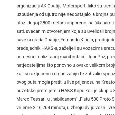
organizaciji AK Opatija Motorsport. Iako su treninz
uzbudenja od ujutro nije nedostajalo, a brojna pub
stazi dugoj 3800 metara usporenoj sa šikanama. 
sati, svecanim otvorenjem koje su uvelicali brojn
saveza grada Opatije, Fernando Kirigin, predsjedn
predsjednik HAKS-a, zaželjeli su vozacima srecu,
uspješno realiziranoj manifestaciji. Igor Puž, pr
natjecateljima što ponovno u ovako velikom broj
koji su ukljuceni u organizaciju te zahvalio spon
ovog puta mogla pratiti u live prijenosu na Krea
buzetske premijere u HAKS Kupu koji je okupio 84
Marco Tessari, u „nabildanom“ „Fiatu 500 Proto Su
vrijeme 2:16,268 minuta, u zbroju dviju vožnji 