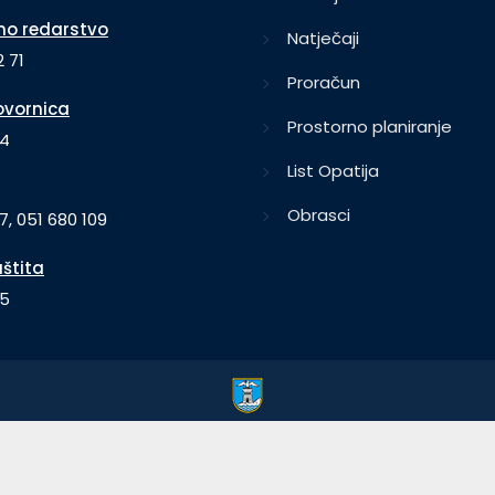
o redarstvo
Natječaji
 71
Proračun
vornica
Prostorno planiranje
64
List Opatija
Obrasci
7, 051 680 109
aštita
35