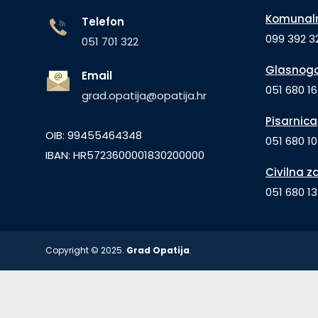
Komunaln
Telefon
099 392 32
051 701 322
Glasnogo
Email
051 680 1
grad.opatija@opatija.hr
Pisarnica
OIB: 99455464348
051 680 10
IBAN: HR5723600001830200000
Civilna z
051 680 1
Copyright © 2025.
Grad Opatija
.