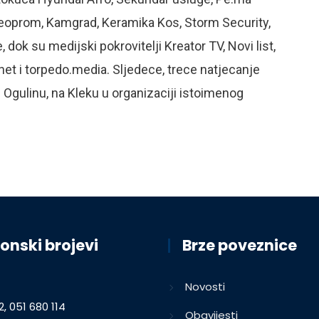
, Neoprom, Kamgrad, Keramika Kos, Storm Security,
dok su medijski pokrovitelji Kreator TV, Novi list,
net i torpedo.media. Sljedece, trece natjecanje
Ogulinu, na Kleku u organizaciji istoimenog
onski brojevi
Brze poveznice
Novosti
2, 051 680 114
Obavijesti