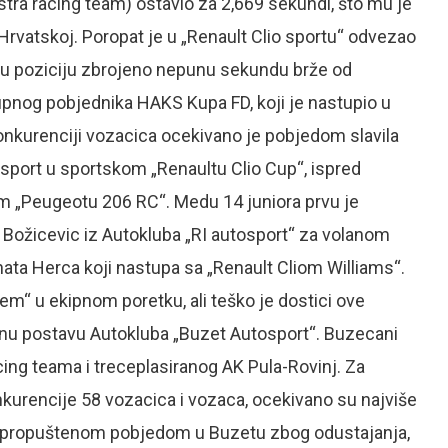
tra racing team) ostavio za 2,669 sekundi, što mu je
 Hrvatskoj. Poropat je u „Renault Clio sportu“ odvezao
ugu poziciju zbrojeno nepunu sekundu brže od
kupnog pobjednika HAKS Kupa FD, koji je nastupio u
onkurenciji vozacica ocekivano je pobjedom slavila
sport u sportskom „Renaultu Clio Cup“, ispred
m „Peugeotu 206 RC“. Medu 14 juniora prvu je
n Božicevic iz Autokluba „RI autosport“ za volanom
ta Herca koji nastupa sa „Renault Cliom Williams“.
em“ u ekipnom poretku, ali teško je dostici ove
mnu postavu Autokluba „Buzet Autosport“. Buzecani
cing teama i treceplasiranog AK Pula-Rovinj. Za
nkurencije 58 vozacica i vozaca, ocekivano su najviše
 za propuštenom pobjedom u Buzetu zbog odustajanja,