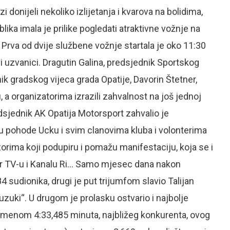
i donijeli nekoliko izlijetanja i kvarova na bolidima,
lika imala je prilike pogledati atraktivne vožnje na
Prva od dvije službene vožnje startala je oko 11:30
i uzvanici. Dragutin Galina, predsjednik Sportskog
ik gradskog vijeca grada Opatije, Davorin Štetner,
 a organizatorima izrazili zahvalnost na još jednoj
edsjednik AK Opatija Motorsport zahvalio je
u pohode Ucku i svim clanovima kluba i volonterima
zorima koji podupiru i pomažu manifestaciju, koja se i
tor TV-u i Kanalu Ri… Samo mjesec dana nakon
 sudionika, drugi je put trijumfom slavio Talijan
zuki“. U drugom je prolasku ostvario i najbolje
vremenom 4:33,485 minuta, najbližeg konkurenta, ovog