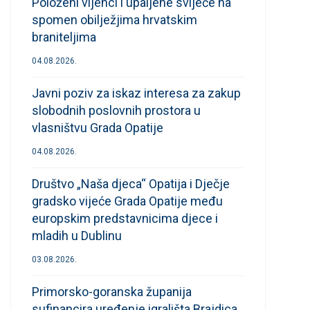
Položeni vijenci i upaljene svijeće na
spomen obilježjima hrvatskim
braniteljima
04.08.2026.
Javni poziv za iskaz interesa za zakup
slobodnih poslovnih prostora u
vlasništvu Grada Opatije
04.08.2026.
Društvo „Naša djeca“ Opatija i Dječje
gradsko vijeće Grada Opatije među
europskim predstavnicima djece i
mladih u Dublinu
03.08.2026.
Primorsko-goranska županija
sufinancira uređenje igrališta Brajdica