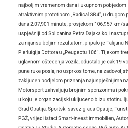
najboljim vremenom dana i ukupnom pobjedom na U
atraktivnim prototipom „Radical SR4“, u drugom 
dana 2.07,901 minute, prosjekom 106,957 km/sat,
uspješniji od Splicanina Petra Dajaka koji nastu
za nijansu boljim rezultatom, pripalo je Talijanu
Pierluigija Dottora u „Peugeotu 106“. Tijekom tren
uglavnom oštecenja vozila, odustalo je cak 19 vo
pune ruke posla, no usprkos tome, na zadovoljstvo
zakljucen podjelom priznanja najuspješnijima na i
Motorsport zahvaljuju brojnim sponzorima i pokr
u koju je organizacijski ukljuceno blizu stotinu lj
Grad Opatija, Sportski savez grada Opatije, Turis
PGŽ, vrijedi istaci Smart-invest immobilien, Aut
Opatija, IP Studio, Automatic servis, Puž auto, 