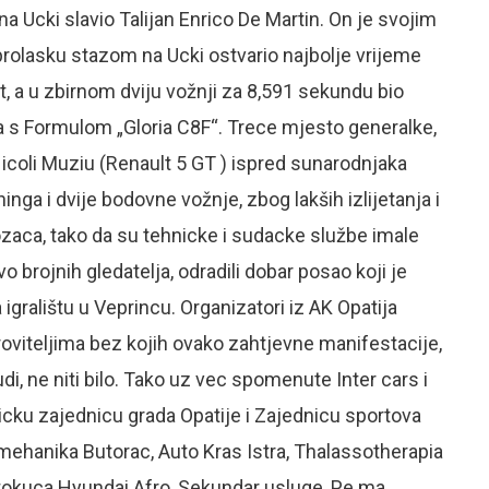
cki slavio Talijan Enrico De Martin. On je svojim
prolasku stazom na Ucki ostvario najbolje vrijeme
 a u zbirnom dviju vožnji za 8,591 sekundu bio
pa s Formulom „Gloria C8F“. Trece mjesto generalke,
 Nicoli Muziu (Renault 5 GT ) ispred sunarodnjaka
inga i dvije bodovne vožnje, zbog lakših izlijetanja i
zaca, tako da su tehnicke i sudacke službe imale
 brojnih gledatelja, odradili dobar posao koji je
gralištu u Veprincu. Organizatori iz AK Opatija
oviteljima bez kojih ovako zahtjevne manifestacije,
udi, ne niti bilo. Tako uz vec spomenute Inter cars i
ticku zajednicu grada Opatije i Zajednicu sportova
omehanika Butorac, Auto Kras Istra, Thalassotherapia
Autokuca Hyundai Afro, Sekundar usluge, Pe.ma