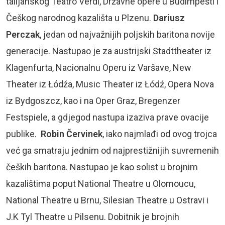
talijanskog Teatro Verdi, Državne opere u Budimpešti i
Češkog narodnog kazališta u Plzenu.
Dariusz
Perczak
, jedan od najvažnijih poljskih baritona novije
generacije. Nastupao je za austrijski Stadttheater iz
Klagenfurta, Nacionalnu Operu iz Varšave, New
Theater iz Łódźa, Music Theater iz Łódź, Opera Nova
iz Bydgoszcz, kao i na Oper Graz, Bregenzer
Festspiele, a gdjegod nastupa izaziva prave ovacije
publike.
Robin Červinek
, iako najmlađi od ovog trojca
već ga smatraju jednim od najprestižnijih suvremenih
čeških baritona. Nastupao je kao solist u brojnim
kazalištima poput National Theatre u Olomoucu,
National Theatre u Brnu, Silesian Theatre u Ostravi i
J.K Tyl Theatre u Pilsenu. Dobitnik je brojnih