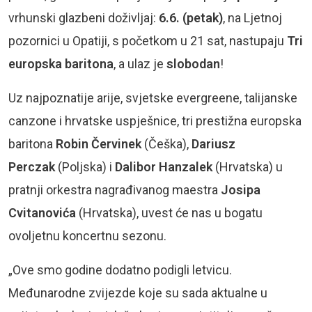
vrhunski glazbeni doživljaj:
6.6. (petak)
, na Ljetnoj
pozornici u Opatiji, s početkom u 21 sat, nastupaju
Tri
europska
baritona
, a ulaz je
slobodan
!
Uz najpoznatije arije, svjetske evergreene, talijanske
canzone i hrvatske uspješnice, tri prestižna europska
baritona
Robin Červinek
(Češka),
Dariusz
Perczak
(Poljska) i
Dalibor Hanzalek
(Hrvatska) u
pratnji orkestra nagrađivanog maestra
Josipa
Cvitanovića
(Hrvatska), uvest će nas u bogatu
ovoljetnu koncertnu sezonu.
„Ove smo godine dodatno podigli letvicu.
Međunarodne zvijezde koje su sada aktualne u