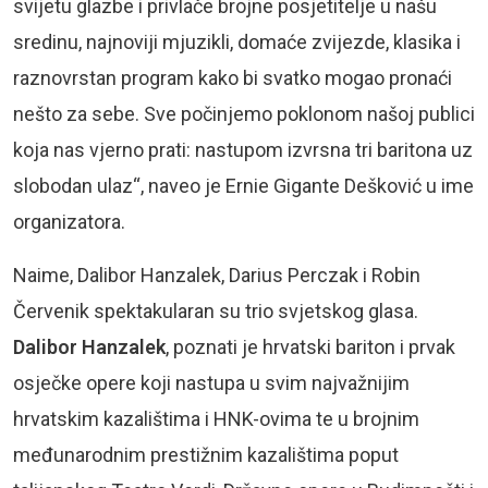
svijetu glazbe i privlače brojne posjetitelje u našu
sredinu, najnoviji mjuzikli, domaće zvijezde, klasika i
raznovrstan program kako bi svatko mogao pronaći
nešto za sebe. Sve počinjemo poklonom našoj publici
koja nas vjerno prati: nastupom izvrsna tri baritona uz
slobodan ulaz“, naveo je Ernie Gigante Dešković u ime
organizatora.
Naime, Dalibor Hanzalek, Darius Perczak i Robin
Červenik spektakularan su trio svjetskog glasa.
Dalibor Hanzalek
, poznati je hrvatski bariton i prvak
osječke opere koji nastupa u svim najvažnijim
hrvatskim kazalištima i HNK-ovima te u brojnim
međunarodnim prestižnim kazalištima poput