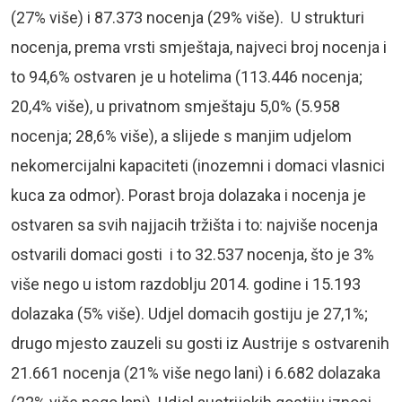
(27% više) i 87.373 nocenja (29% više). U strukturi
nocenja, prema vrsti smještaja, najveci broj nocenja i
to 94,6% ostvaren je u hotelima (113.446 nocenja;
20,4% više), u privatnom smještaju 5,0% (5.958
nocenja; 28,6% više), a slijede s manjim udjelom
nekomercijalni kapaciteti (inozemni i domaci vlasnici
kuca za odmor). Porast broja dolazaka i nocenja je
ostvaren sa svih najjacih tržišta i to: najviše nocenja
ostvarili domaci gosti i to 32.537 nocenja, što je 3%
više nego u istom razdoblju 2014. godine i 15.193
dolazaka (5% više). Udjel domacih gostiju je 27,1%;
drugo mjesto zauzeli su gosti iz Austrije s ostvarenih
21.661 nocenja (21% više nego lani) i 6.682 dolazaka