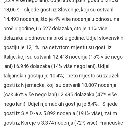
(22% više nego lani). Udjel austrijskih gostiju iznosi
18,06%; slijede gosti iz Slovenije, koji su ostvarili
14.493 nocenja, što je 4% više nocenja u odnosu na
prošlu godine, i 6.527 dolazaka, što je 11% više
dolazaka u odnosu na prošlu godine. Udjel slovenskih
gostiju je 12,1% na cetvrtom mjestu su gosti iz
Italije, koji su ostvarili 12.418 nocenja (15% više nego
lani) i 6.946 dolazaka (14% više nego lani). Udjel
talijanskih gostiju je 10,4%; peto mjesto su zauzeli
gosti iz Njemacke, koji su ostvarili 10.007 nocenja
(cak 46% više nego lani) i 2.495 dolazaka (47% više
nego lani). Udjel njemackih gostiju je 8,4%. Slijede
gosti iz S.A.D.-a s 5.892 nocenja (191% više), zatim
gosti iz Koreje s 3.374 nocenja (72% više), Francuske