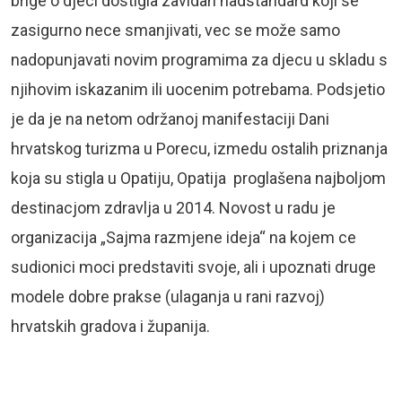
brige o djeci dostigla zavidan nadstandard koji se
zasigurno nece smanjivati, vec se može samo
nadopunjavati novim programima za djecu u skladu s
njihovim iskazanim ili uocenim potrebama. Podsjetio
je da je na netom održanoj manifestaciji Dani
hrvatskog turizma u Porecu, izmedu ostalih priznanja
koja su stigla u Opatiju, Opatija proglašena najboljom
destinacjom zdravlja u 2014. Novost u radu je
organizacija „Sajma razmjene ideja“ na kojem ce
sudionici moci predstaviti svoje, ali i upoznati druge
modele dobre prakse (ulaganja u rani razvoj)
hrvatskih gradova i županija.