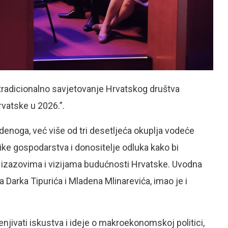
 tradicionalno savjetovanje Hrvatskog društva
vatske u 2026.”.
denoga, već više od tri desetljeća okuplja vodeće
e gospodarstva i donositelje odluka kako bi
m izazovima i vizijama budućnosti Hrvatske. Uvodna
 Darka Tipurića i Mladena Mlinarevića, imao je i
njivati iskustva i ideje o makroekonomskoj politici,