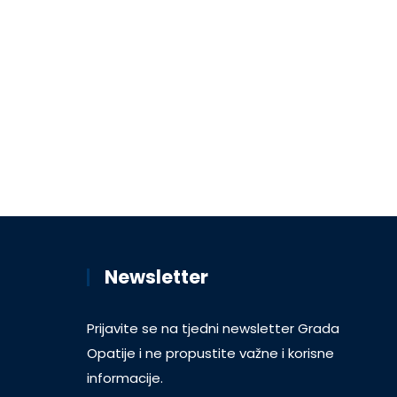
Newsletter
Prijavite se na tjedni newsletter Grada
Opatije i ne propustite važne i korisne
informacije.