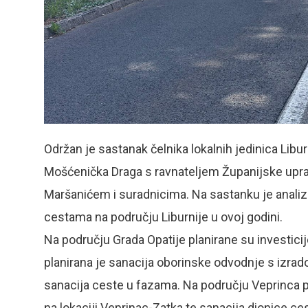
Održan je sastanak čelnika lokalnih jedinica Liburn
Mošćenička Draga s ravnateljem Županijske upr
Maršanićem i suradnicima. Na sastanku je analiz
cestama na području Liburnije u ovoj godini.
Na području Grada Opatije planirane su investicije
planirana je sanacija oborinske odvodnje s izrad
sanacija ceste u fazama. Na području Veprinca 
na lokaciji Veprinac-Zatka te sanacija dionice ces