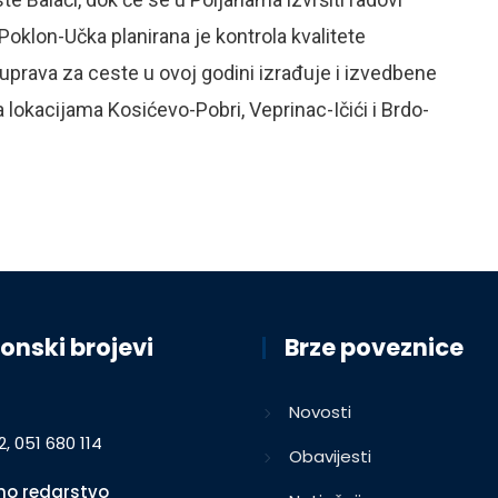
Poklon-Učka planirana je kontrola kvalitete
uprava za ceste u ovoj godini izrađuje i izvedbene
 lokacijama Kosićevo-Pobri, Veprinac-Ičići i Brdo-
onski brojevi
Brze poveznice
Novosti
2, 051 680 114
Obavijesti
o redarstvo