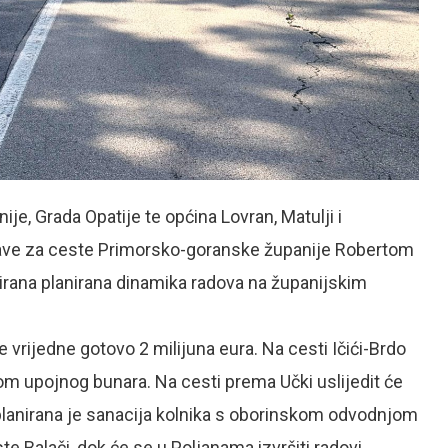
ije, Grada Opatije te općina Lovran, Matulji i
ave za ceste Primorsko-goranske županije Robertom
irana planirana dinamika radova na županijskim
 vrijedne gotovo 2 milijuna eura. Na cesti Ičići-Brdo
om upojnog bunara. Na cesti prema Učki uslijedit će
planirana je sanacija kolnika s oborinskom odvodnjom
te Balači, dok će se u Poljanama izvršiti radovi