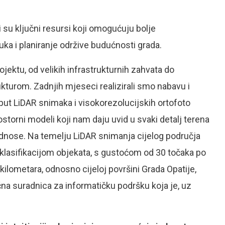
 su ključni resursi koji omogućuju bolje
ka i planiranje održive budućnosti grada.
jektu, od velikih infrastrukturnih zahvata do
turom. Zadnjih mjeseci realizirali smo nabavu i
put LiDAR snimaka i visokorezolucijskih ortofoto
ostorni modeli koji nam daju uvid u svaki detalj terena
e odnose. Na temelju LiDAR snimanja cijelog područja
s klasifikacijom objekata, s gustoćom od 30 točaka po
ilometara, odnosno cijeloj površini Grada Opatije,
čna suradnica za informatičku podršku koja je, uz