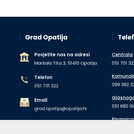
Grad Opatija
Telef
Posjetite nas na adresi
Centrala
Maršala Tita 3, 51410 Opatija
051 701 32
Komunaln
Telefon
099 392 32
051 701 322
Glasnogo
Email
051 680 1
grad.opatija@opatija.hr
Pisarnica
OIB: 99455464348
051 680 10
IBAN: HR5723600001830200000