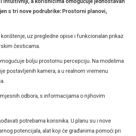
i i intuitivniji, a korisnicima omogućuje jednostavan
en s tri nove podrubrike: Prostorni planovi,
za korištenje, uz pregledne opise i funkcionalan prikaz
arskim česticama.
i omogućuje bolju prostornu percepciju. Na modelima
icije postavljenih kamera, a u realnom vremenu
a.
h mjesnih odbora, s informacijama o njihovim
gođavati potrebama korisnika. U planu su i nove
rnog potencijala, alat koji će građanima pomoći pri