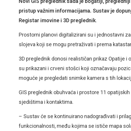
Novi GIS preglednik sada je bogatiji, preglednij
pristup važnim informacijama. Sustav je dopunj
Registar imovine i 3D preglednik
.
Prostorni planovi digitalizirani su i jednostavni 
slojeva koji se mogu pretraživati i prema katast
3D preglednik donosi realističan prikaz Opatije 
su prikazani i crveni stošci koji označavaju poz
moguće je pregledati snimke kamera s tih lokacij
GIS preglednik obuhvaća i prostore 11 opatijski
sjedištima i kontaktima.
– Sustav će se kontinuirano nadograđivati i prila
funkcionalnosti, među kojima se ističe mapa sola