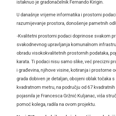
istaknuo je gradonačelnik Fernando Kirigin.
U današnje vrijeme informatika i prostorni podaci
razumijevanje prostora, donošenje pametnih odlu
-Kvalitetni prostorni podaci doprinose svakom pro
svakodnevnog upravljanja komunalnom infrastruk
obradu visokokvalitetnih prostornih podataka, po
karata. Ti podaci nisu samo slike, već precizni pr
i građevina, njihove visine, kotiranja i prostorn
grada dobiven je detaljan, obojeni oblak točaka 
kvadratnom metru, na području od 67 kvadratnih k
pojasnila je Francesca Gržnić Kuljanac, viša stru
pomoć kolega, radila na ovom projektu.