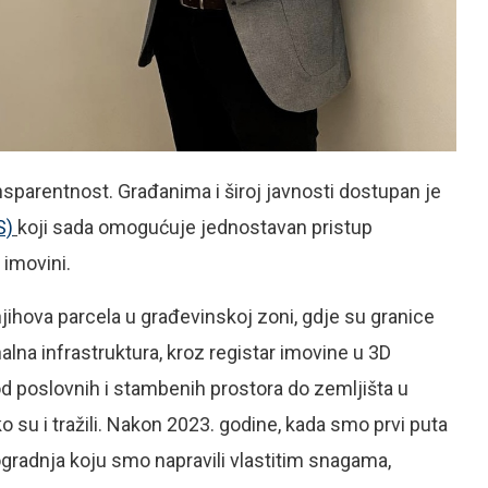
ransparentnost. Građanima i široj javnosti dostupan je
S)
koji sada omogućuje jednostavan pristup
imovini.
njihova parcela u građevinskoj zoni, gdje su granice
lna infrastruktura, kroz registar imovine u 3D
 od poslovnih i stambenih prostora do zemljišta u
o su i tražili. Nakon 2023. godine, kada smo prvi puta
ogradnja koju smo napravili vlastitim snagama,