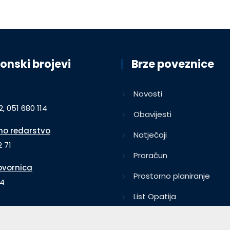
onski brojevi
Brze poveznice
Novosti
2, 051 680 114
Obavijesti
o redarstvo
Natječaji
 71
Proračun
vornica
Prostorno planiranje
64
List Opatija
Obrasci
7, 051 680 109