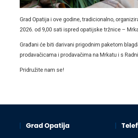
Grad Opatija i ove godine, tradicionalno, organizi
2026. od 9,00 sati ispred opatijske tržnice – Mrka
Građani će biti darivani prigodnim paketom blagda
prodavačicama i prodavačima na Mrkatu i s Radn
Pridružite nam se!
Grad Opatija
Telef