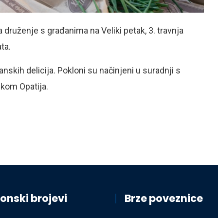
ra druženje s građanima na Veliki petak, 3. travnja
ta.
nskih delicija. Pokloni su načinjeni u suradnji s
ikom Opatija.
onski brojevi
Brze poveznice