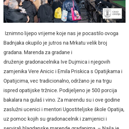
Iznimno lijepo vrijeme koje nas je pocastilo ovoga
Badnjaka okupilo je jutros na Mrkatu velik broj
gradana. Marenda za gradane i
druženje gradonacelnika Ive Dujmica i njegovih
zamjenika Vere Anicic i Emila Priskica s Opatijkama i
Opatijcima, vec tradicionalno, održano je na trgu
ispred opatijske tržnice. Podijeljeno je 500 porcija
bakalara na gulaš i vino. Za marendu su i ove godine
zaslužni ucenici i mentori Ugostiteljske škole Opatija,
uz pomoc kojih su gradonacelnik i zamjenici i
servirali blagdanske marende gradanima. – Naša je