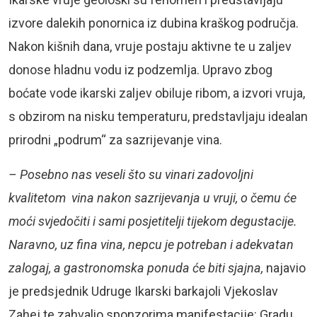
izvore dalekih ponornica iz dubina kraškog područja.
Nakon kišnih dana, vruje postaju aktivne te u zaljev
donose hladnu vodu iz podzemlja. Upravo zbog
boćate vode ikarski zaljev obiluje ribom, a izvori vruja,
s obzirom na nisku temperaturu, predstavljaju idealan
prirodni „podrum“ za sazrijevanje vina.
– Posebno nas veseli što su vinari zadovoljni
kvalitetom vina nakon sazrijevanja u vruji, o čemu će
moći svjedočiti i sami posjetitelji tijekom degustacije.
Naravno, uz fina vina, nepcu je potreban i adekvatan
zalogaj, a gastronomska ponuda će biti sjajna,
najavio
je predsjednik Udruge Ikarski barkajoli Vjekoslav
Zahej te zahvalio sponzorima manifestacije: Gradu