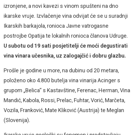
izronjene, a novi kavezi s vinom spušteni na dno
ikarske vruje. Izvlačenje vina odvijat će se u suradnji
Ikarskih barkajola, ronioca Javne vatrogasne
postrojbe Opatija te lokalnih ronioca članova Udruge.
U subotu od 19 sati posjetitelji će moći degustirati
vina vinara učesnika, uz zalogajčić i dobru glazbu.
Prošle je godine u more, na dubinu od 20 metara,
položeno oko 4.800 butelja vina vinarija Acinger s
grupom „Belica“ s Kastavštine, Ferenac, Herman, Vina
Mandić, Kabola, Rossi, Prelac, Fuhtar, Vorić, Marčeta,
Vozila, Franković, Mate Kliković (Austrija) te Meglan
(Slovenija).
Ikarske vruje geološki su fenomen i predstavljaju