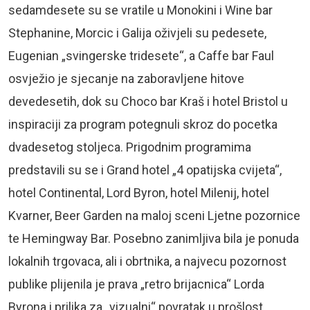
sedamdesete su se vratile u Monokini i Wine bar
Stephanine, Morcic i Galija oživjeli su pedesete,
Eugenian „svingerske tridesete“, a Caffe bar Faul
osvježio je sjecanje na zaboravljene hitove
devedesetih, dok su Choco bar Kraš i hotel Bristol u
inspiraciji za program potegnuli skroz do pocetka
dvadesetog stoljeca. Prigodnim programima
predstavili su se i Grand hotel „4 opatijska cvijeta“,
hotel Continental, Lord Byron, hotel Milenij, hotel
Kvarner, Beer Garden na maloj sceni Ljetne pozornice
te Hemingway Bar. Posebno zanimljiva bila je ponuda
lokalnih trgovaca, ali i obrtnika, a najvecu pozornost
publike plijenila je prava „retro brijacnica“ Lorda
Byrona i prilika za „vizualni“ povratak u prošlost