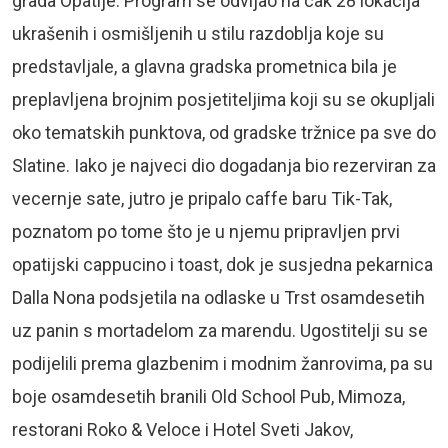
grada Opatije. Program se odvijao na cak 28 lokacija
ukrašenih i osmišljenih u stilu razdoblja koje su
predstavljale, a glavna gradska prometnica bila je
preplavljena brojnim posjetiteljima koji su se okupljali
oko tematskih punktova, od gradske tržnice pa sve do
Slatine. Iako je najveci dio dogadanja bio rezerviran za
vecernje sate, jutro je pripalo caffe baru Tik-Tak,
poznatom po tome što je u njemu pripravljen prvi
opatijski cappucino i toast, dok je susjedna pekarnica
Dalla Nona podsjetila na odlaske u Trst osamdesetih
uz panin s mortadelom za marendu. Ugostitelji su se
podijelili prema glazbenim i modnim žanrovima, pa su
boje osamdesetih branili Old School Pub, Mimoza,
restorani Roko & Veloce i Hotel Sveti Jakov,