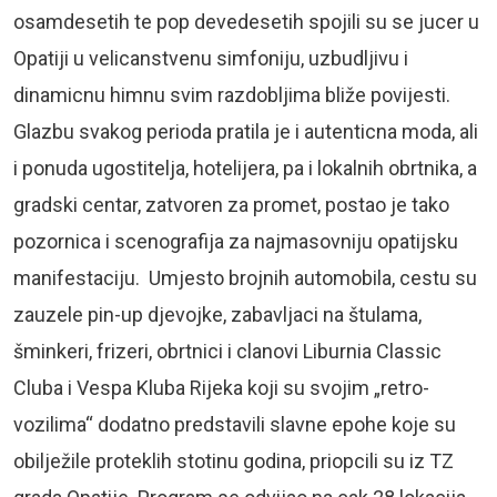
osamdesetih te pop devedesetih spojili su se jucer u
Opatiji u velicanstvenu simfoniju, uzbudljivu i
dinamicnu himnu svim razdobljima bliže povijesti.
Glazbu svakog perioda pratila je i autenticna moda, ali
i ponuda ugostitelja, hotelijera, pa i lokalnih obrtnika, a
gradski centar, zatvoren za promet, postao je tako
pozornica i scenografija za najmasovniju opatijsku
manifestaciju. Umjesto brojnih automobila, cestu su
zauzele pin-up djevojke, zabavljaci na štulama,
šminkeri, frizeri, obrtnici i clanovi Liburnia Classic
Cluba i Vespa Kluba Rijeka koji su svojim „retro-
vozilima“ dodatno predstavili slavne epohe koje su
obilježile proteklih stotinu godina, priopcili su iz TZ