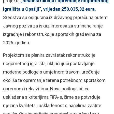
projekta
„Rekonstrukcija i opremanje nogometnog
igrališta u Opatiji“, vrijedan 250.035,32 eura.
Sredstva su osigurana iz državnog proračuna putem
Javnog poziva za iskaz interesa za sufinanciranje
izgradnje i rekonstrukcije sportskih građevina za
2026. godinu.
Projektom se planira završetak rekonstrukcije
nogometnog igrališta, uključujući postavljanje
moderne podloge s umjetnom travom, uređenje
okoliša te opremanje terena potrebnom sportskom
opremom i rekvizitima. Nova podloga bit će
usklađena s kriterijima FIFA-e, čime se potvrđuje
njezina kvaliteta i usklađenost s načelima zaštite
okoliša. Ova investicija predstavlja završnu fazu