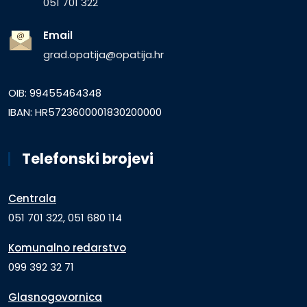
051 701 322
Email
grad.opatija@opatija.hr
OIB: 99455464348
IBAN: HR5723600001830200000
Telefonski brojevi
Centrala
051 701 322, 051 680 114
Komunalno redarstvo
099 392 32 71
Glasnogovornica